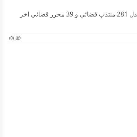
مباراة توظيف 320 منصبا بوزارة العدل 281 منتذب قضائي و 39 محرر قضائي اخر
(0)