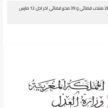
مباراة توظيف 320 منصبا بوزارة العدل 281 منتذب قضائي و 39 محرر قضائي اخر اجل 12 مارس