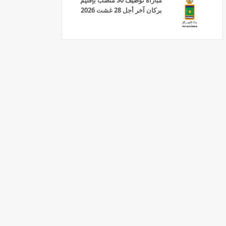
مباراة توظيف 30 منصب بإقليم
بركان آخر أجل 28 غشت 2026