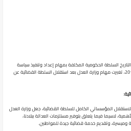
195، وشكلت منذ ذلك التاريخ السلطة الحكومية المكلفة بمهام إعداد وتنفيذ سياسة
الحكومة في ميدان العدالة. وبمقتضى دستور 2011، تغيرت مهام وزارة العدل بعد استقلال السلطة القضائية عن
ية:
لالاستقلال المؤسساتي الكامل للسلطة القضائية، جعل وزارة العدل
ية، لاسيما فيما يتعلق بتوفير مستلزمات العدالة ببلادنا،
 وميسرة، وتقديم خدمة قضائية جيدة للمواطنين.