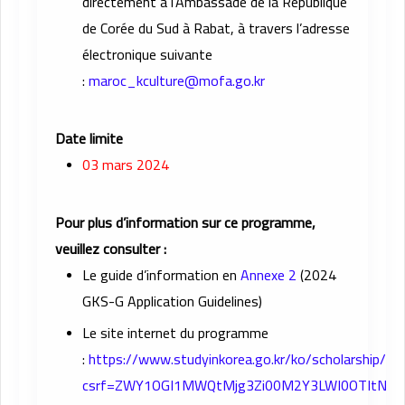
directement à l’Ambassade de la République
de Corée du Sud à Rabat, à travers l’adresse
électronique suivante
:
maroc_kculture@mofa.go.kr
Date limite
03 mars 2024
Pour plus d’information sur ce programme,
veuillez consulter :
Le guide d’information en
Annexe 2
(2024
GKS-G Application Guidelines)
Le site internet du programme
:
https://www.studyinkorea.go.kr/ko/scholarship/Gk
csrf=ZWY1OGI1MWQtMjg3Zi00M2Y3LWI0OTItNGF