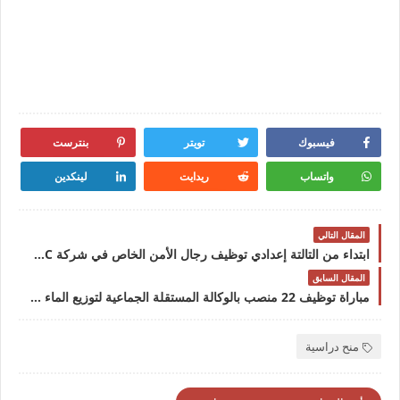
فيسبوك
تويتر
بنترست
واتساب
ريدايت
لينكدين
المقال التالي
ابتداء من التالتة إعدادي توظيف رجال الأمن الخاص في شركة GRS MAROC في العديد من المدن 2024
المقال السابق
مباراة توظيف 22 منصب بالوكالة المستقلة الجماعية لتوزيع الماء والكهرباء بتازة RADEETA آخر أجل 15 مارس 2024
منح دراسية