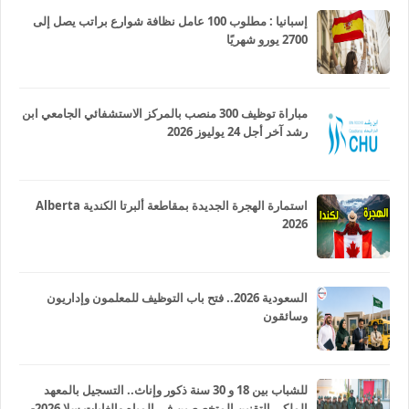
إسبانيا : مطلوب 100 عامل نظافة شوارع براتب يصل إلى
2700 يورو شهريًا
مباراة توظيف 300 منصب بالمركز الاستشفائي الجامعي ابن
رشد آخر أجل 24 يوليوز 2026
استمارة الهجرة الجديدة بمقاطعة ألبرتا الكندية Alberta
2026
السعودية 2026.. فتح باب التوظيف للمعلمون وإداريون
وسائقون
للشباب بين 18 و 30 سنة ذكور وإناث.. التسجيل بالمعهد
الملكي التقنين المتخصصين في المياه والغابات سلا 2026-