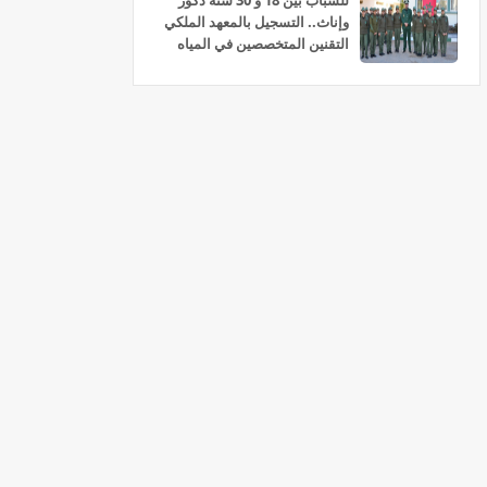
للشباب بين 18 و 30 سنة ذكور
وإناث.. التسجيل بالمعهد الملكي
التقنين المتخصصين في المياه
والغابات سلا 2026-2027