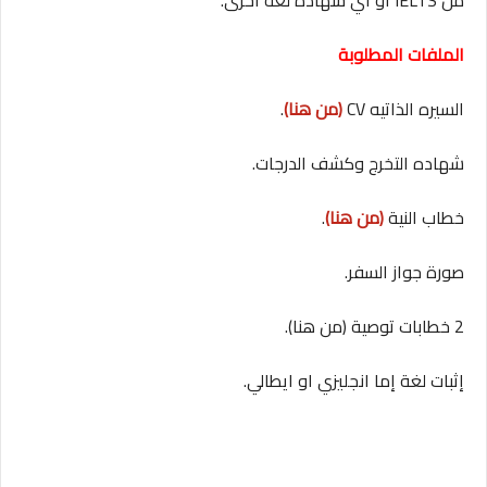
من IELTS أو أي شهادة لغة أخرى.
الملفات المطلوبة
السيره الذاتيه CV
(من هنا)
.
شهاده التخرج وكشف الدرجات.
خطاب النية
(من هنا)
.
صورة جواز السفر.
2 خطابات توصية (من هنا).
إثبات لغة إما انجليزي او ايطالي.