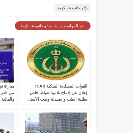
وظائف عسكرية
أخر المواضيع من قسم : وظائف عسكرية
القوات المسلحة الملكية FAR :
إعلان عن إدماج تلاميذ ضباط خاص
من الدرجة
بطلبة الطب والصيدلة وطب الأسنان
والمالية آخر أ
والبيطرة، آخر أجل هو 30 غشت
2026