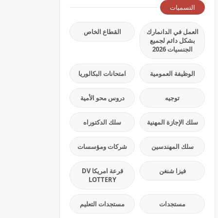
التسميات
العمل في الدانمارك
القطاع الخاص
بشكل دائم لجميع
الجنسيات 2026
الوظيفة العمومية
امتحانات البكالوريا
توجيه
دروس محو الأمية
سلك الإجازة المهنية
سلك الدكتوراه
سلك المهندسين
شركات ومؤسسات
فيزا شنغن
قرعة امريكا DV
LOTTERY
مستجدات
مستجدات التعليم