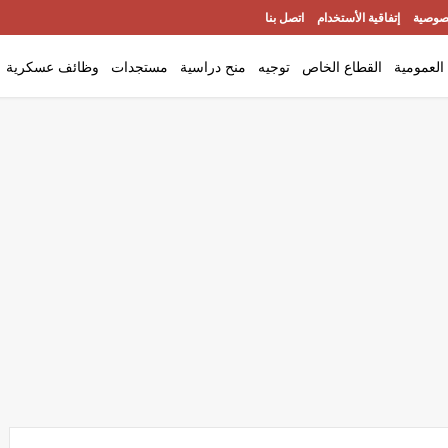
صوصية
إتفاقية الأستخدام
اتصل بنا
العمومية
القطاع الخاص
توجيه
منح دراسية
مستجدات
وظائف عسكرية