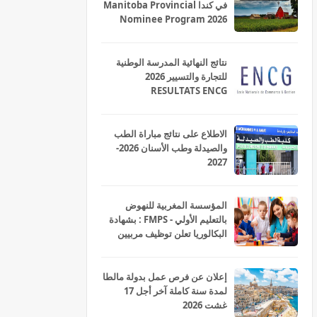
في كندا Manitoba Provincial
Nominee Program 2026
نتائج النهائية المدرسة الوطنية
للتجارة والتسيير 2026
RESULTATS ENCG
الاطلاع على نتائج مباراة الطب
والصيدلة وطب الأسنان 2026-
2027
المؤسسة المغربية للنهوض
بالتعليم الأولي - FMPS : بشهادة
البكالوريا تعلن توظيف مربيين
ومربيات للتعليم الاولي بمختلف
جهات و أقاليم المملكة 2026
إعلان عن فرص عمل بدولة مالطا
لمدة سنة كاملة آخر أجل 17
غشت 2026