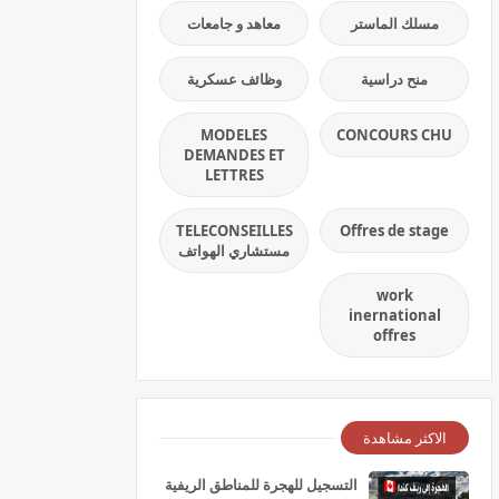
مسلك الماستر
معاهد و جامعات
منح دراسية
وظائف عسكرية
MODELES
CONCOURS CHU
DEMANDES ET
LETTRES
TELECONSEILLES
Offres de stage
مستشاري الهواتف
work
inernational
offres
الاكثر مشاهدة
التسجيل للهجرة للمناطق الريفية