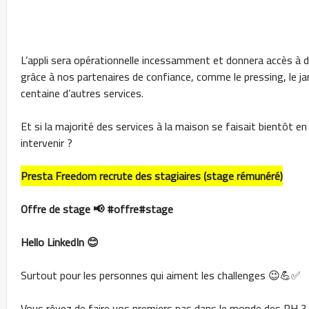
L’appli sera opérationnelle incessamment et donnera accès à d’
grâce à nos partenaires de confiance, comme le pressing, le ja
centaine d’autres services.
Et si la majorité des services à la maison se faisait bientôt 
intervenir ?
Presta Freedom recrute des stagiaires (stage rémunéré)
Offre de stage 📢 #offre#stage
Hello LinkedIn 😊
Surtout pour les personnes qui aiment les challenges 😉💪✅️
Vous rêvez de faire vos premiers pas dans le monde des RH ?