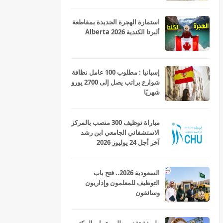
استمارة الهجرة الجديدة بمقاطعة
ألبرتا الكندية Alberta 2026
إسبانيا : مطلوب 100 عامل نظافة
شوارع براتب يصل إلى 2700 يورو
شهريًا
مباراة توظيف 300 منصب بالمركز
الاستشفائي الجامعي ابن رشد
آخر أجل 24 يوليوز 2026
السعودية 2026.. فتح باب
التوظيف للمعلمون وإداريون
وسائقون