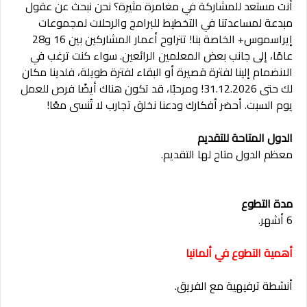
أنت مستعد للمشاركة في مغامرة مثيرة؟ نحن نبحث عن عقول
مبدعة لمساعدتنا في التخطيط للبرامج والرحلات لمجموعات
إيراسموس+ الخاصة بنا! تتراوح أعمار المشاركين بين 16 و28
عامًا، إلى جانب بعض المعلمين الرائعين. سواء كنت ترغب في
الانضمام إلينا لفترة قصيرة أو البقاء لفترة طويلة، فلدينا مكان
لك حتى 31.12.2026! ومرحبًا، قد تكون هناك أيضًا فرص للعمل
يوم السبت. أحضر أفكارك ودعنا نخلق تجارب لا تُنسى معًا!
الدول المتاحة للتقديم
معظم الدول متاح لها التقديم.
مدة التطوع
6 أشهر.
أهمية التطوع في ألمانيا
أنشطة ترفيهية مع الفريق.