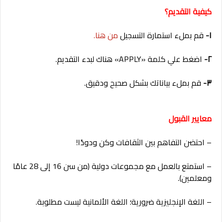
كيفية التقديم؟
١-
قم بملء استمارة التسجيل
من هنا.
٢-
اضغط علي كلمة «APPLY» هناك لبدء التقديم.
٣-
قم بملء بياناتك بشكل صحيح ودقيق.
معايير القبول
– احتضن التفاهم بين الثقافات وكن ودودًا!
– استمتع بالعمل مع مجموعات دولية (من سن 16 إلى 28 عامًا
ومعلمين).
– اللغة الإنجليزية ضرورية؛ اللغة الألمانية ليست مطلوبة.