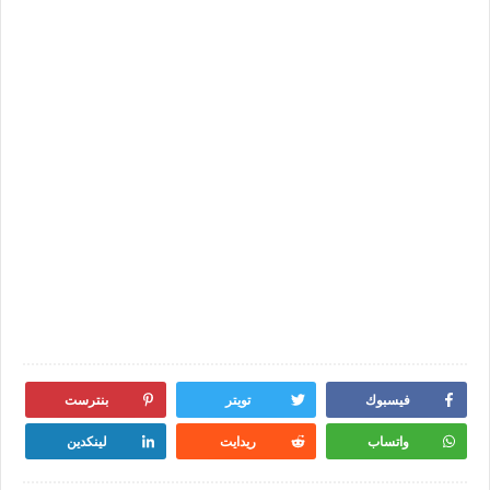
فيسبوك
تويتر
بنترست
واتساب
ريدايت
لينكدين