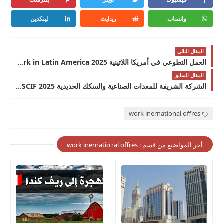
واتساب
ريدايت
لينكدين
المقال التالي
العمل التطوعي في أمريكا اللاتينية 2025 Volunteer work in Latin America آخر موعد للتقديم 30 مارس 2025
المقال السابق
الشركة الشريفة للمعدات الصناعية والسكك الحديدية 2025 SCIF بالمغرب تعلن توظيف توظف عدة مناصب بأوراش السكك الحديدية بعدة مدن
work inernational offres
أخر المواضيع من قسم : work inernational offres