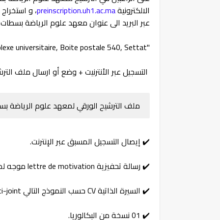
الالكترونية
preinscription.uh1.ac.ma
، و استخراج
عبر البريد الى عنوان معهد علوم الرياضة بسطات:
"Institut des Sciences du Sport, Complexe universitaire, Boite postale 540, Settat"
التسجيل عبر الأنترنيت + وضع أو ارسال ملف الترش
ملف الترشيح الورقي لمعهد علوم الرياضة بسطات TTAT 2024
✔️ إيصال التسجيل المسبق عبر الإنترنت.
✔️ رسالة تحفيزية lettre de motivation موجه لمدير معهد علوم الرياضة بسطات.
✔️ السيرة الذاتية CV حسب النموذج التالي modèle ci-joint
✔️ 01 نسخة من البكالوريا.