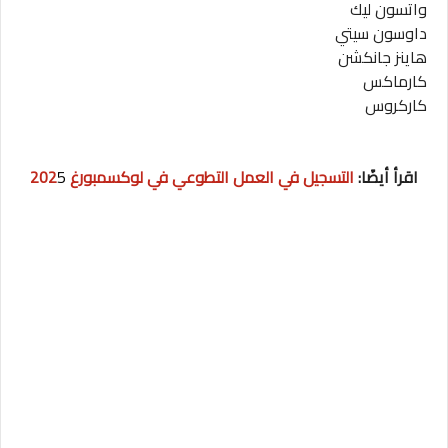
واتسون ليك
داوسون سيتي
هاينز جانكشن
كارماكس
كاركروس
اقرأ أيضًا:
التسجيل في العمل التطوعي في لوكسمبورغ 202
5