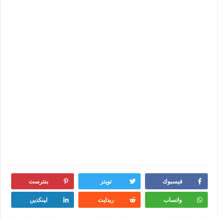
فيسبوك
تويتر
بنترست
واتساب
ريدايت
لينكدين