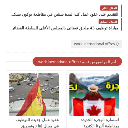
المقال التالي
التقديم على عقود عمل كندا لمدة سنتين في مقاطعة يوكون بشكل رسمي 2025
المقال السابق
مباراة توظيف 43 ملحق قضائي بالمجلس الأعلى للسلطة القضائية آخر أجل 15 شتنبر 2025
work inernational offres
أخر المواضيع من قسم : work inernational offres
استمارة الهجرة الجديدة
عقود عمل جديدة للتوظيف
بمقاطعة ألبرتا الكندية
في مجال إنتاج وتسويق