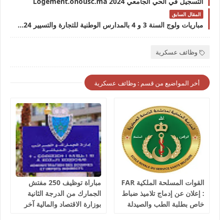
التسجيل في الحي الجامعي Logement.onousc.ma 2024
المقال السابق
مباريات ولوج السنة 3 و 4 بالمدارس الوطنية للتجارة والتسيير 2024-2025 Concours S5 S7 ENCG TAFSEM
وظائف عسكرية
أخر المواضيع من قسم : وظائف عسكرية
القوات المسلحة الملكية FAR
مباراة توظيف 250 مفتش
: إعلان عن إدماج تلاميذ ضباط
الجمارك من الدرجة الثانية
خاص بطلبة الطب والصيدلة
بوزارة الاقتصاد والمالية آخر
وطب الأسنان والبيطرة، آخر
أجل 10 غشت 2026