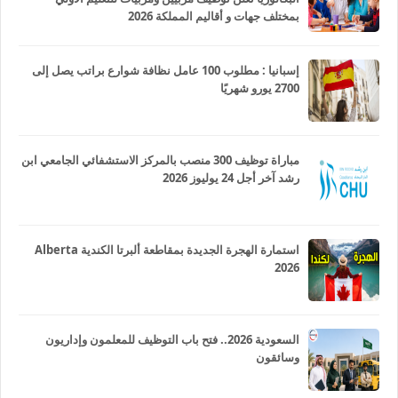
بمختلف جهات و أقاليم المملكة 2026
إسبانيا : مطلوب 100 عامل نظافة شوارع براتب يصل إلى
2700 يورو شهريًا
مباراة توظيف 300 منصب بالمركز الاستشفائي الجامعي ابن
رشد آخر أجل 24 يوليوز 2026
استمارة الهجرة الجديدة بمقاطعة ألبرتا الكندية Alberta
2026
السعودية 2026.. فتح باب التوظيف للمعلمون وإداريون
وسائقون