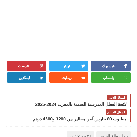
فيسبوك
تويتر
بنترست
واتساب
ريدايت
لينكدين
المقال التالي
لائحة العطل المدرسية الجديدة بالمغرب 2024-2025
المقال السابق
مطلوب 80 حارس آمن بصالير بين 3200 و4500 درهم
القطاع الخاص
مستجدات