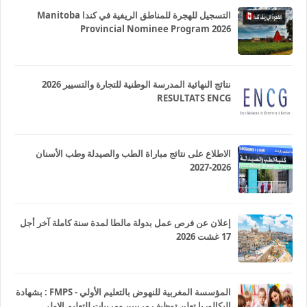
التسجيل للهجرة للمناطق الريفية في كندا Manitoba
Provincial Nominee Program 2026
نتائج النهائية المدرسة الوطنية للتجارة والتسيير 2026
RESULTATS ENCG
الاطلاع على نتائج مباراة الطب والصيدلة وطب الأسنان
2026-2027
إعلان عن فرص عمل بدولة مالطا لمدة سنة كاملة آخر أجل
17 غشت 2026
المؤسسة المغربية للنهوض بالتعليم الأولي - FMPS : بشهادة
البكالوريا تعلن توظيف مربيين ومربيات للتعليم الاولي