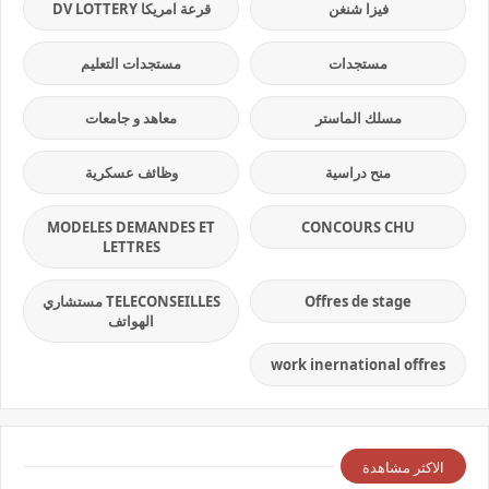
فيزا شنغن
قرعة امريكا DV LOTTERY
مستجدات
مستجدات التعليم
مسلك الماستر
معاهد و جامعات
منح دراسية
وظائف عسكرية
MODELES DEMANDES ET
CONCOURS CHU
LETTRES
Offres de stage
TELECONSEILLES مستشاري
الهواتف
work inernational offres
الاكثر مشاهدة