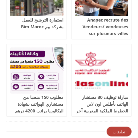
Anapec recrute des
استمارة الترشيح للعمل
Vendeurs/ vendeuses
بشركة بيم Bim Maroc
sur plusieurs villes
salaires 3300 dhs.
مباراة توظيف 30 مستشار
مطلوب 150 منصبا من
الهاتف بأطلس اون لاين
مستشاري الهواتف بشهادة
الخطوط الملكية المغربية آخر
البكالوريا براتب 4200 درهم
أجل 9 يوليوز 2026
شهريا
تعليقات