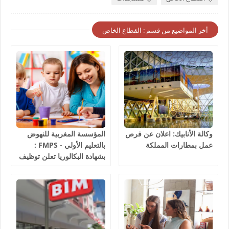
أخر المواضيع من قسم : القطاع الخاص
وكالة الأنابيك: اعلان عن فرص
المؤسسة المغربية للنهوض
عمل بمطارات المملكة
بالتعليم الأولي - FMPS :
بشهادة البكالوريا تعلن توظيف
مربيين ومربيات للتعليم الاولي
بمختلف جهات و أقاليم
المملكة 2026