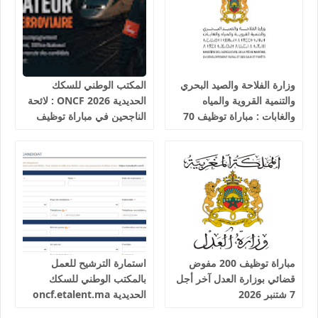
وزارة الفلاحة والصيد البحري
المكتب الوطني للسكك
والتنمية القروية والمياه
الحديدية 2026 ONCF : لائحة
والغابات : مباراة توظيف 70
الناجحين في مباراة توظيف
تقني من الدرجة الثالثة آخر
25 عون شرطة السكك
أجل 19 غشت 2026
الحديدية
مباراة توظيف 200 مفوض
استمارة الترشيح للعمل
قضائي بوزارة العدل آخر أجل
بالمكتب الوطني للسكك
7 شتنبر 2026
الحديدية oncf.etalent.ma