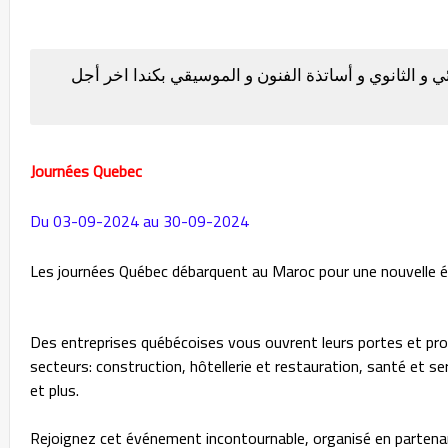
تعليم الابتدائي و الثانوي و أساتذة الفنون و الموسيقي بكندا اخر أجل
Journées Quebec
Du 03-09-2024 au 30-09-2024
Les journées Québec débarquent au Maroc pour une nouvelle édi
Des entreprises québécoises vous ouvrent leurs portes et pr
secteurs: construction, hôtellerie et restauration, santé et se
et plus.
Rejoignez cet événement incontournable, organisé en partena