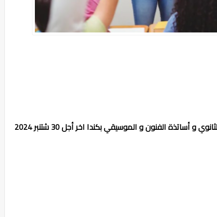
انوي و أساتذة الفنون و الموسيقي بكندا اخر أجل 30 شتنبر 2024