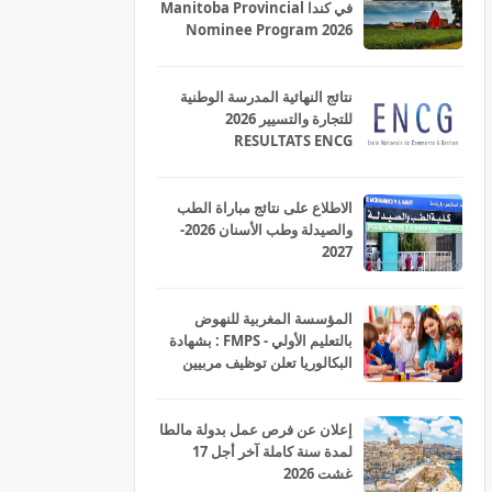
في كندا Manitoba Provincial
Nominee Program 2026
نتائج النهائية المدرسة الوطنية
للتجارة والتسيير 2026
RESULTATS ENCG
الاطلاع على نتائج مباراة الطب
والصيدلة وطب الأسنان 2026-
2027
المؤسسة المغربية للنهوض
بالتعليم الأولي - FMPS : بشهادة
البكالوريا تعلن توظيف مربيين
ومربيات للتعليم الاولي بمختلف
جهات و أقاليم المملكة 2026
إعلان عن فرص عمل بدولة مالطا
لمدة سنة كاملة آخر أجل 17
غشت 2026