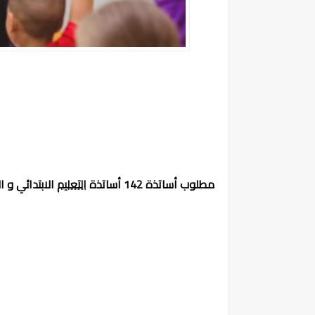
مطلوب أساتذة 142 أساتذة
التعليم
الابتدائي و الث