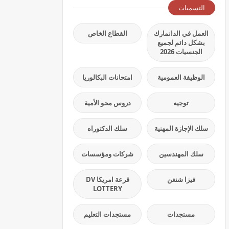
التسميات
العمل في الدانمارك
القطاع الخاص
بشكل دائم لجميع
الجنسيات 2026
الوظيفة العمومية
امتحانات البكالوريا
توجيه
دروس محو الأمية
سلك الإجازة المهنية
سلك الدكتوراه
سلك المهندسين
شركات ومؤسسات
فيزا شنغن
قرعة امريكا DV
LOTTERY
مستجدات
مستجدات التعليم