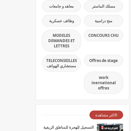
مسلك الماستر
معاهد و جامعات
منح دراسية
وظائف عسكرية
MODELES
CONCOURS CHU
DEMANDES ET
LETTRES
TELECONSEILLES
Offres de stage
مستشاري الهواتف
work
inernational
offres
الاكثر مشاهدة
التسجيل للهجرة للمناطق الريفية