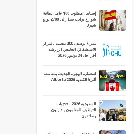
إسبانيا : مطلوب 100 عامل نظافة
شوارع براتب يصل إلى 2700 يورو
شهريًا
مباراة توظيف 300 منصب بالمركز
الاستشفائي الجامعي ابن رشد
آخر أجل 24 يوليوز 2026
استمارة الهجرة الجديدة بمقاطعة
ألبرتا الكندية Alberta 2026
السعودية 2026.. فتح باب
التوظيف للمعلمون وإداريون
وسائقون