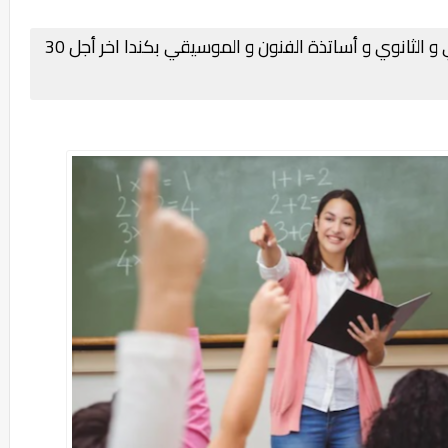
مطلوب أساتذة 142 أساتذة التعليم الابتدائي و الثانوي و أساتذة الفنون و الموسيقي بكندا اخر أجل 30