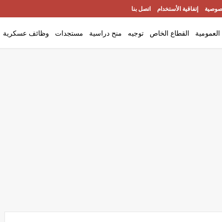
صوصية
إتفاقية الأستخدام
اتصل بنا
العمومية
القطاع الخاص
توجيه
منح دراسية
مستجدات
وظائف عسكرية