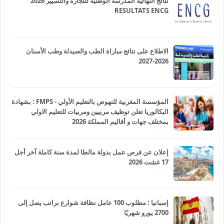
نتائج النهائية المدرسة الوطنية للتجارة والتسيير 2026
RESULTATS ENCG
الاطلاع على نتائج مباراة الطب والصيدلة وطب الأسنان
2026-2027
المؤسسة المغربية للنهوض بالتعليم الأولي - FMPS : بشهادة
البكالوريا تعلن توظيف مربيين ومربيات للتعليم الاولي
بمختلف جهات و أقاليم المملكة 2026
إعلان عن فرص عمل بدولة مالطا لمدة سنة كاملة آخر أجل
17 غشت 2026
إسبانيا : مطلوب 100 عامل نظافة شوارع براتب يصل إلى
2700 يورو شهريًا