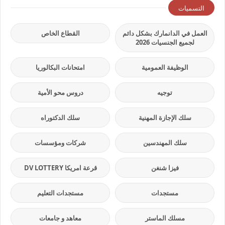
التسميات
العمل في الدانمارك بشكل دائم
القطاع الخاص
لجميع الجنسيات 2026
الوظيفة العمومية
امتحانات البكالوريا
توجيه
دروس محو الأمية
سلك الإجازة المهنية
سلك الدكتوراه
سلك المهندسين
شركات ومؤسسات
فيزا شنغن
قرعة امريكا DV LOTTERY
مستجدات
مستجدات التعليم
مسلك الماستر
معاهد و جامعات