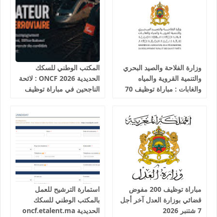
وزارة الفلاحة والصيد البحري
المكتب الوطني للسكك
والتنمية القروية والمياه
الحديدية 2026 ONCF : لائحة
والغابات : مباراة توظيف 70
الناجحين في مباراة توظيف
تقني من الدرجة الثالثة آخر
25 عون شرطة السكك
أجل 19 غشت 2026
الحديدية
مباراة توظيف 200 مفوض
استمارة الترشيح للعمل
قضائي بوزارة العدل آخر أجل
بالمكتب الوطني للسكك
7 شتنبر 2026
الحديدية oncf.etalent.ma