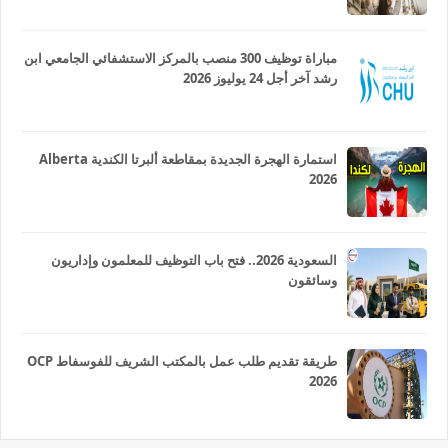
مباراة توظيف 300 منصب بالمركز الاستشفائي الجامعي ابن
رشد آخر أجل 24 يوليوز 2026
استمارة الهجرة الجديدة بمقاطعة ألبرتا الكندية Alberta
2026
السعودية 2026.. فتح باب التوظيف للمعلمون وإداريون
وسائقون
طريقة تقديم طلب عمل بالمكتب الشريف للفوسفاط OCP
2026