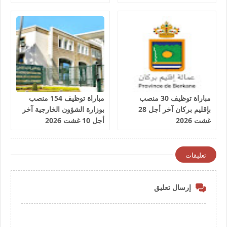
مباراة توظيف 30 منصب
مباراة توظيف 154 منصب
بإقليم بركان آخر أجل 28
بوزارة الشؤون الخارجية آخر
غشت 2026
أجل 10 غشت 2026
تعليقات
إرسال تعليق