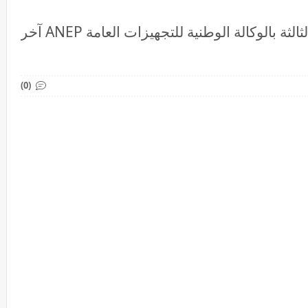
مباراة توظيف 30 تقني من الدرجة الثالثة بالوكالة الوطنية للتجهيزات العامة ANEP آخر
(0)