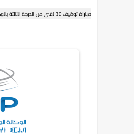
مباراة توظيف 30 تقني من الدرجة الثالثة بالوكالة الوطنية للتجهيزات العامة آخر أجل 8 نونبر 2024