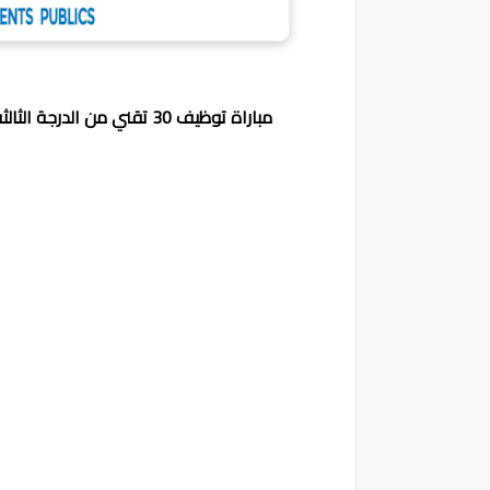
مباراة توظيف 30 تقني من الدرجة الثالثة بالوكالة الوطنية للتجهيزات العامة آخر أجل 8 نونبر 2024