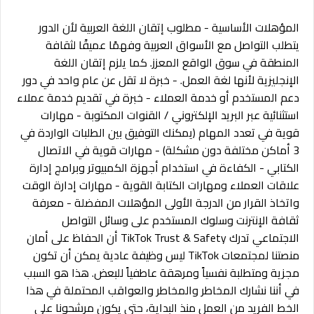
المؤهلات الأساسية - مطلوب إتقان اللغة العربية لأن الدور
يتطلب التواصل مع الأسواق العربية وفهمًا عميقًا لثقافة
المنطقة في سوق الواقع المعزز. كما يلزم إتقان اللغة
الإنجليزية لأنها لغة العمل. - خبرة لا تقل عن عام واحد في دور
دعم المستخدم أو خدمة العملاء - خبرة في تقديم خدمة عملاء
استثنائية عبر البريد الإلكتروني / القنوات المكتوبة - مهارات
قوية في تعدد المهام (يمكنك التوفيق بين الطلبات الواردة في
3 أماكن مختلفة دون مشكلة) - مهارات قوية في الاتصال
الكتابي - الكفاءة في استخدام أجهزة الكمبيوتر وبرامج إدارة
علاقات العملاء ومهارات الكتابة القوية - مهارات إدارة الوقت
واتخاذ القرار من الدرجة الأولى المؤهلات المفضلة - معرفة
ثقافة الإنترنت وسلوك المستخدم على وسائل التواصل
الاجتماعي تدرك TikTok Trust & Safety أن الحفاظ على أمان
منصتنا لمجتمعات TikTok ليس وظيفة عادية يمكن أن تكون
مجزية ومتطلبة نفسياً ومرهقة عاطفياً للبعض. هذا هو السبب
في أننا نشارك المخاطر والمخاطر والعواقب المحتملة في هذا
الخط الفريد من العمل منذ البداية، حتى يكون مرشحونا على