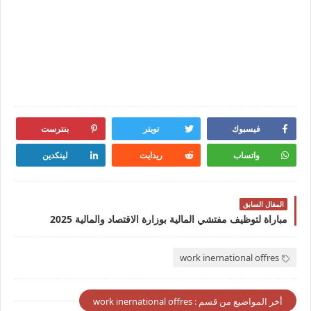
فيسبوك
تويتر
بنترست
واتساب
ريدايت
لينكدين
المقال السابق
مباراة لتوظيف مفتشي المالية بوزارة الاقتصاد والمالية 2025
work inernational offres
أخر المواضيع من قسم : work inernational offres