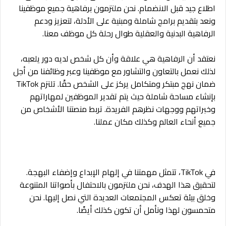
اطلاع جيد قبل الانضمام. نحن ملتزمون برفاهية جميع موظفينا
ونعد بتقديم برامج شاملة ومبنية على الأدلة، لتعزيز ودعم
الرفاهية البدنية والعقلية طوال رحلة كل موظف معنا.
نعتقد أن الرفاهية هي علاقة وأن كل شخص لديه دور يلعبه،
لذلك نعمل بالتعاون والتشاور مع موظفينا وعبر وظائفنا من أجل
ضمان نهج مبتكر ومتكامل يركز على الشخص حقًا. تلتزم TikTok
بإنشاء مساحة شاملة حيث يتم تقدير الموظفين لمهاراتهم
وخبراتهم ووجهات نظرهم الفريدة. تربط منصتنا الأشخاص من
جميع أنحاء العالم وكذلك مكان عملنا.
في TikTok، تتمثل مهمتنا في إلهام الإبداع وإضفاء البهجة.
لتحقيق هذا الهدف، نحن ملتزمون بالاحتفال بأصواتنا المتنوعة
وخلق بيئة تعكس المجتمعات العديدة التي نصل إليها. نحن
متحمسون لهذا ونأمل أن تكون كذلك أيضًا.