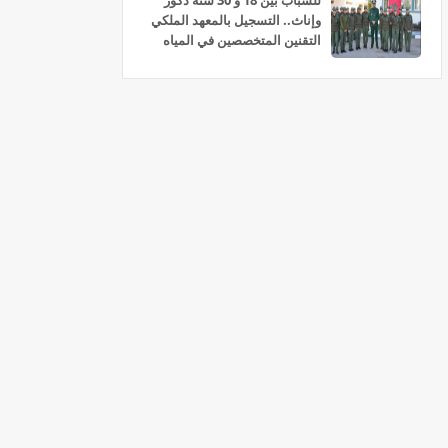
للشباب بين 18 و 30 سنة ذكور
وإناث.. التسجيل بالمعهد الملكي
التقنين المتخصصين في المياه
والغابات سلا 2026-2027