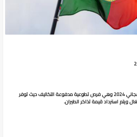
البرتغال تفتح أبواب التسجيل للعمل التطوعي المجاني 2024 وهي فرص تطوعية مدفوعة التكاليف حيث توفر
ال ويتم استرداد قيمة تذاكر الطيران.