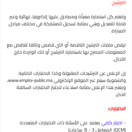
الترشيح.
وتعتبر كل استمارة معبأة ومصادق عليها إلكترونيا، نهائية وغير
قابلة للتعديل وهي بمثابة تسجيل للمشاركة في مختلف مراحل
المباراة.
ترفض ملفات الترشيح الناقصة أو التي تتضمن وثائقا تتناقض مع
المعلومات المصرح بها باستمارة الترشيح أو تلك الواردة خارج
الآجال.
إن الإعلان عن الترشيحات المقبولة وكذا الاختبارات الكتابية
والشفوية سيتم عبر الموقع الإلكتروني www.emploi-public.ma،
ويعتبر هذا الإعلان بمثابة استدعاء لاجتياز الاختبارات السالفة
الذكر.
الاختبارات:
- اختبار كتابي
يعتمد على الأسئلة ذات الاختيارات المتعددة
(QCM): المعامل 3 - (3 ساعات)