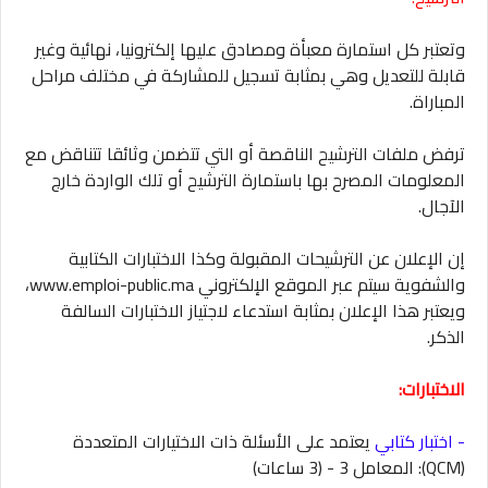
وتعتبر كل استمارة معبأة ومصادق عليها إلكترونيا، نهائية وغير
قابلة للتعديل وهي بمثابة تسجيل للمشاركة في مختلف مراحل
المباراة.
ترفض ملفات الترشيح الناقصة أو التي تتضمن وثائقا تتناقض مع
المعلومات المصرح بها باستمارة الترشيح أو تلك الواردة خارج
الآجال.
إن الإعلان عن الترشيحات المقبولة وكذا الاختبارات الكتابية
والشفوية سيتم عبر الموقع الإلكتروني www.emploi-public.ma،
ويعتبر هذا الإعلان بمثابة استدعاء لاجتياز الاختبارات السالفة
الذكر.
الاختبارات:
- اختبار كتابي
يعتمد على الأسئلة ذات الاختيارات المتعددة
(QCM): المعامل 3 - (3 ساعات)