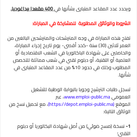
ويحدد عدد المقاعد المتبارى بشأنها في
400 مقعدا بيداغوجيا.
الشروط والوثائق المطلوبة للمشاركة في المباراة:
تفتح هذه المباراة في وجه المترشحات والمترشحين البالغين من
العمر ثلاثين (30) سنة -كحد أقصى- يوم تاريخ إجراء المباراة،
والحاصلين على شهادة الباكالوريا في الشعب الاقتصادية أو
العلمية أو التقنية، أو دبلوم تقني في شعب مماثلة للتخصص
المطلوب وذلك في حدود 10% من عدد المقاعد المتبارى في
شأنها.
تسجل طلبات الترشيح وجوبا بالبوابة الوطنية للتشغيل
العمومي
www.emploi-public.ma
، عبر
الموقع
(https://depot.emploi-public.ma)
، مع تحميل نسخ من
الوثائق التالية:
1-
نسخة (مسح ضوئي) من أصل شهادة البكالوريا أو دبلوم
التقني؛