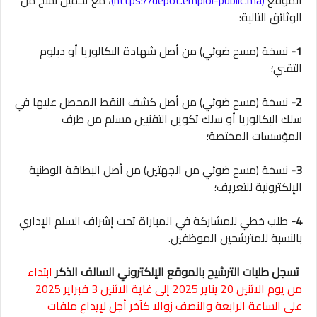
الموقع
(https://depot.emploi-public.ma)
، مع تحميل نسخ من
الوثائق التالية:
1-
نسخة (مسح ضوئي) من أصل شهادة البكالوريا أو دبلوم
التقني؛
2-
نسخة (مسح ضوئي) من أصل كشف النقط المحصل عليها في
سلك البكالوريا أو سلك تكوين التقنيين مسلم من طرف
المؤسسات المختصة؛
3-
نسخة (مسح ضوئي من الجهتين) من أصل البطاقة الوطنية
الإلكترونية للتعريف؛
4-
طلب خطي للمشاركة في المباراة تحت إشراف السلم الإداري
بالنسبة للمترشحين الموظفين.
تسجل طلبات الترشيح بالموقع الإلكتروني السالف الذكر
ابتداء
من يوم الاثنين 20 يناير 2025 إلى غاية الاثنين 3 فبراير 2025
على الساعة الرابعة والنصف زوالا كآخر أجل لإيداع ملفات