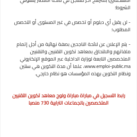
الاستحقاق) بمترشح آخر مسجل في لائحة الانتظار يستوفي
الشروط؛
- لن يقبل أي دبلوم أو تخصص في غير المستوى أو التخصص
المطلوب؛
- يتم الإعلان عن لائحة الناجحين بصفة نهائية من أجل إتمام
ملفاتهم والالتحاق بمعاهد تكوين التقنيين والتقنيين
المتخصصين التابعة لوزارة الداخلية عبر الموقع الإلكتروني
www.emploi-public.ma، علما أن مدة التكوين هي سنتين
ونظام التكوين بهذه المؤسسات هو نظام خارجي.
رابط التسجيل في مباراة مباراة ولوج معاهد تكوين التقنيين
المتخصصين بالجماعات الترابية 730 منصبا