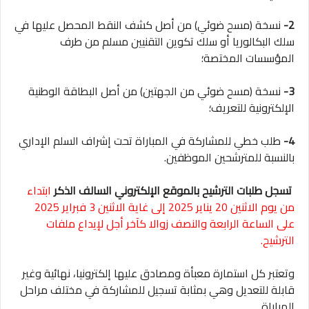
2-
نسخة (مسح ضوئي) من أصل كشف النقط المحصل عليها في
سلك البكالوريا أو سلك تكوين التقنيين مسلم من طرف
المؤسسات المختصة؛
3-
نسخة (مسح ضوئي من الجهتين) من أصل البطاقة الوطنية
الإلكترونية للتعريف؛
4-
طلب خطي للمشاركة في المباراة تحت إشراف السلم الإداري
بالنسبة للمترشحين الموظفين.
تسجل طلبات الترشيح بالموقع الإلكتروني السالف الذكر
ابتداء
من يوم الاثنين 20 يناير 2025 إلى غاية الاثنين 3 فبراير 2025
على الساعة الرابعة والنصف زوالا كآخر أجل لإيداع ملفات
الترشيح.
وتعتبر كل استمارة معبأة ومصادق عليها إلكترونيا، نهائية وغير
قابلة للتعديل وهي بمثابة تسجيل للمشاركة في مختلف مراحل
المباراة.