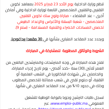
تنظم وزارة الداخلية
يوم الأحد 23 فبراير 2025
بمعاهد تكوين
التقنيين والتقنيين المتخصصين التابعة لوزارة الداخلية وفي أماكن
أخرى - عند الاقتضاء -
مباراة ولوج سلك تكوين التقنيين
المتخصصين - شعبة البستنة والأغراس والإعداد الطبيعي
تخصص المساحات الخضراء والتنمية المستدامة - (سلم 9).
ويحدد عدد المقاعد المتبارى بشأنها في
30 مقعدا بيداغوجيا.
الشروط والوثائق المطلوبة للمشاركة في المباراة:
تفتح هذه المباراة في وجه المترشحات والمترشحين البالغين من
العمر ثلاثين (30) سنة -كحد أقصى- يوم تاريخ إجراء المباراة،
والحاصلين على شهادة الباكالوريا في الشعب العلمية أو
التقنية، أو دبلوم تقني في شعب مماثلة للتخصص المطلوب
وذلك في حدود 10% من عدد المقاعد المتبارى في شأنها.
تسجل طلبات الترشيح وجوبا بالبوابة الوطنية للتشغيل
العمومي
www.emploi-public.ma
، عبر