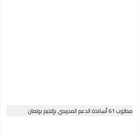
مطلوب 61 أساتذة الدعم المدرسي بإقليم بولمان