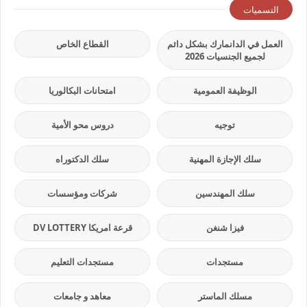
التسميات
العمل في الدانمارك بشكل دائم
القطاع الخاص
لجميع الجنسيات 2026
الوظيفة العمومية
امتحانات البكالوريا
توجيه
دروس محو الأمية
سلك الإجازة المهنية
سلك الدكتوراه
سلك المهندسين
شركات ومؤسسات
فيزا شنغن
قرعة امريكا DV LOTTERY
مستجدات
مستجدات التعليم
مسلك الماستر
معاهد و جامعات