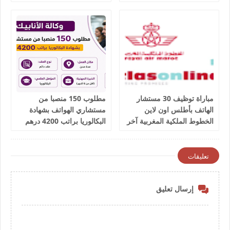
salaires 3300 dhs.
مباراة توظيف 30 مستشار
مطلوب 150 منصبا من
الهاتف بأطلس اون لاين
مستشاري الهواتف بشهادة
الخطوط الملكية المغربية آخر
البكالوريا براتب 4200 درهم
أجل 9 يوليوز 2026
شهريا
تعليقات
إرسال تعليق