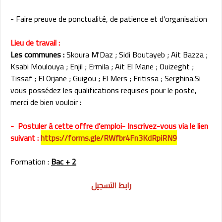
- Faire preuve de ponctualité, de patience et d'organisation
Lieu de travail :
Les communes :
Skoura M'Daz ; Sidi Boutayeb ; Ait Bazza ;
Ksabi Moulouya ; Enjil ; Ermila ; Ait El Mane ; Ouizeght ;
Tissaf ; El Orjane ; Guigou ; El Mers ; Fritissa ; Serghina.Si
vous possédez les qualifications requises pour le poste,
merci de bien vouloir :
- Postuler à cette offre d’emploi- Inscrivez-vous via le lien
suivant :
https://forms.gle/RWfbr4Fn3KdRpiRN9
Formation :
Bac + 2
رابط التسجيل