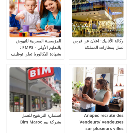
وكالة الأنابيك: اعلان عن فرص
المؤسسة المغربية للنهوض
عمل بمطارات المملكة
بالتعليم الأولي - FMPS :
بشهادة البكالوريا تعلن توظيف
مربيين ومربيات للتعليم الاولي
بمختلف جهات و أقاليم
المملكة 2026
Anapec recrute des
استمارة الترشيح للعمل
Vendeurs/ vendeuses
بشركة بيم Bim Maroc
sur plusieurs villes