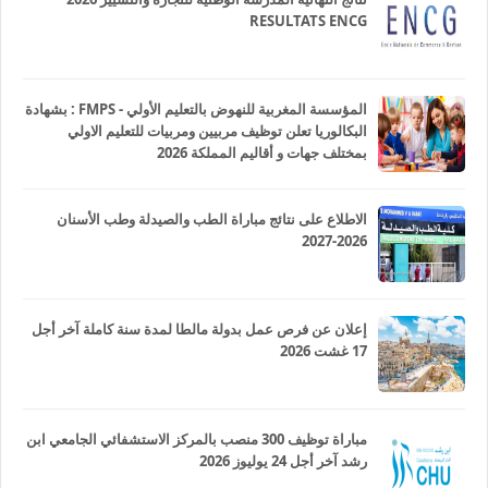
RESULTATS ENCG
المؤسسة المغربية للنهوض بالتعليم الأولي - FMPS : بشهادة
البكالوريا تعلن توظيف مربيين ومربيات للتعليم الاولي
بمختلف جهات و أقاليم المملكة 2026
الاطلاع على نتائج مباراة الطب والصيدلة وطب الأسنان
2026-2027
إعلان عن فرص عمل بدولة مالطا لمدة سنة كاملة آخر أجل
17 غشت 2026
مباراة توظيف 300 منصب بالمركز الاستشفائي الجامعي ابن
رشد آخر أجل 24 يوليوز 2026