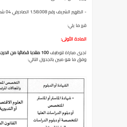
- الظهير الشريف رقم 1.58.008 الصادرفي 04 شعبان 1377...
قرر ما يلي:
المادة الأولى:
تجرى مباراة لتوظيف
100 منتدبا قضائيا من الدرجة الثانية (السلم 11)
وفق ما هو مبين بالجدول التالي: