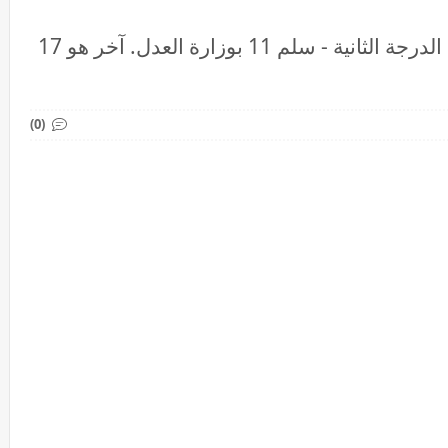
مباراة توظيف 100 منتدبا قضائيا من الدرجة الثانية - سلم 11 بوزارة العدل. آخر هو 17
(0)