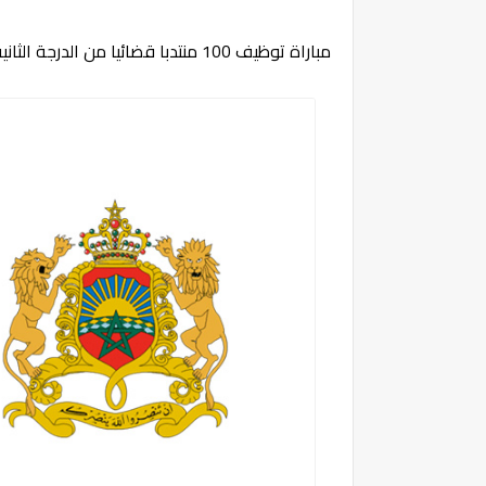
مباراة توظيف 100 منتدبا قضائيا من الدرجة الثانية - سلم 11 بوزارة العدل. آخر هو 17 أبريل 2025