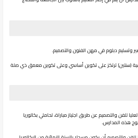
ضير وتسليم دبلوم في مهن الفنون والتصميم.
ية (سنتين) ترتكز على تكوين أساسي وعلى تكوين معمق ذي صلة
عليا للفن والتصميم عن طريق اجتياز مباراة، لحاملي بكالوريا
لوج هذه المدارس.
للفن والتصميم أن يكون مسجلا بالسنة النهائية من البكالوريا