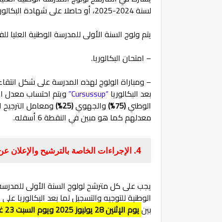
لسنة 2024-2025، أو حاصلا على شهادة البكالوريا أو ما يعادلها برسم السنة الدراسية 2023-.2024
يتم ولوج السنة الأولى للمدرسة الوطنية العليا ل
– امتحان البكالوريا.
– ومباراة الولوج لهذه المدرسة على شكل انتقاء
بعد البكالوريا
“Cursussup”
ويتم احتساب معدل الان
الوطني
(75%)
والجهوي
(25%)
ومعامل الترجيح ال
معدلهم كما هو مبين في النقطة 6 أسفله.
4. الإجراءات الخاصة بالترشيح والإعلان عن النتائج:
يجب على كل مترشح لولوج السنة الأولى للمدرسة 
الوطنية للتوجيه والتسجيل لما بعد البكالوريا على ا
بين
يوم الإثنين 28 يوليوز 2025 ويوم السبت 23 غشت 2025.