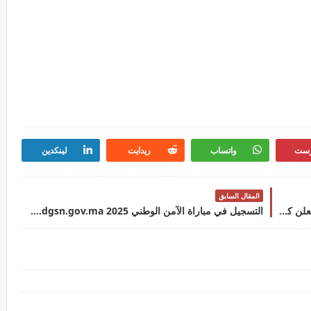
رست
واتساب
ريدايت
لينكدين
المقال السابق
المختبر العمومي للتجارب والدراسات LPEE 2025 يعلن كونكور توظيف في بعض التخصصات آخر أجل 29 شتنبر 2025
التسجيل في مباراة الآمن الوطني 2025 concours.dgsn.gov.ma