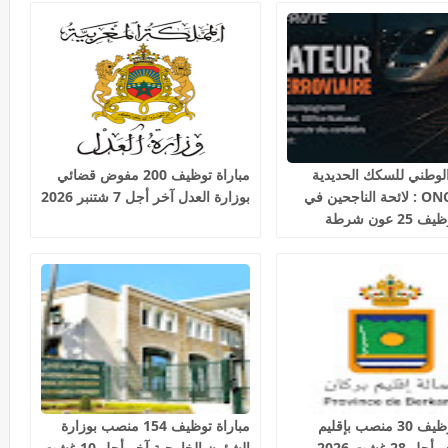
لوطني للسكك الحديدية
مباراة توظيف 200 مفوض قضائي
2026 ONCF : لائحة الناجحين في
بوزارة العدل آخر أجل 7 شتنبر 2026
مباراة توظيف 25 عون شرطة
حديدية
مباراة توظيف 30 منصب بإقليم
مباراة توظيف 154 منصب بوزارة
28 غشت 2026
الشؤون الخارجية آخر أجل 10 غشت