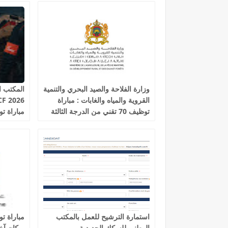
وزارة الفلاحة والصيد البحري والتنمية
المكتب ا
القروية والمياه والغابات : مباراة
توظيف 70 تقني من الدرجة الثالثة
آخر أجل 19 غشت 2026
السكك ال
استمارة الترشيح للعمل بالمكتب
الوطني للسكك الحديدية
بركان آخر أجل 