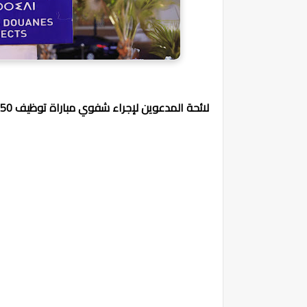
لائحة المدعوين لإجراء شفوي مباراة توظيف 50 مفتش للجمارك من الدرجة الثالثة بوزارة الاقتصاد والمالية 2025