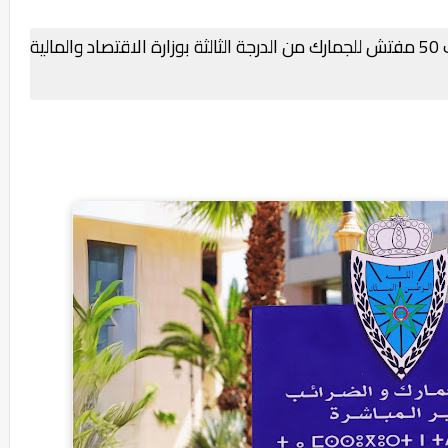
لائحة المدعوين لإجراء شفوي مباراة توظيف 50 مفتش للجمارك من الدرجة الثالثة بوزارة الاقتصاد والمالية