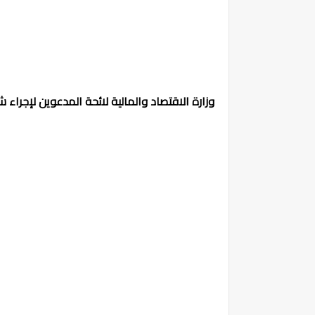
وزارة الاقتصاد والمالية لائحة المدعوين لإجراء شفوي مباراة توظيف 50 مفتش 