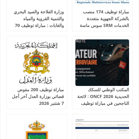
مباراة توظيف 174 منصب
وزارة الفلاحة والصيد البحري
بالشركة الجهوية متعددة
والتنمية القروية والمياه
الخدمات SRM سوس ماسة
والغابات : مباراة توظيف 70
آخر أجل 24 غشت 2026
تقني من الدرجة الثالثة آخر
أجل 19 غشت 2026
المكتب الوطني للسكك
مباراة توظيف 200 مفوض
الحديدية 2026 ONCF : لائحة
قضائي بوزارة العدل آخر أجل
الناجحين في مباراة توظيف
7 شتنبر 2026
25 عون شرطة السكك
الحديدية