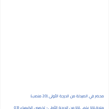
محضر في الصيدلة من الدرجة الأولى
(20 منصب)
ملحق(ة) علمي(ة) من الدرجة الأولى- تخصص الكيمياء (03