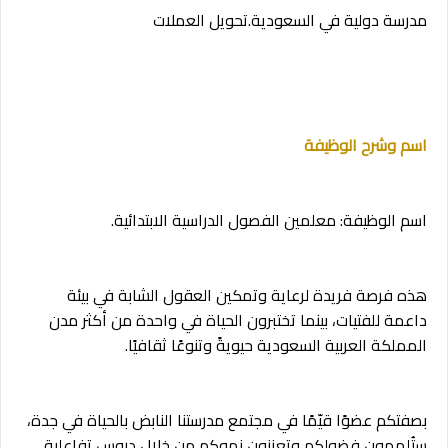
مدرسة دولية في السعودية.تحويل العملات
اسم وشرح الوظيفة
اسم الوظيفة: معلمين الفصول الدراسية الابتدائية.
هذه فرصة فريدة لرعاية وتمكين العقول الشابة في بيئة
داعمة للفتيات، بينما تختبرون الحياة في واحدة من أكثر مدن
المملكة العربية السعودية حيويةً وتنوعًا ثقافيًا.
بصفتكم عضوًا قيّمًا في مجتمع مدرستنا النابض بالحياة في جدة،
ستُلهمون فضولكم وتعززون نموكم من خلال دروس تفاعلية