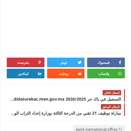
فيسبوك
تويتر
بنترست
واتساب
ريدايت
لينكدين
المقال التالي
التسجيل في باك حر 2026/2025 candidaturebac.men.gov.ma
المقال السابق
مباراة توظيف 21 تقني من الدرجة الثالثة بوزارة إعداد التراب الوطني والتعمير والإسكان وسياسة المدينة آخر أجل 2 يناير 2026
work inernational offres