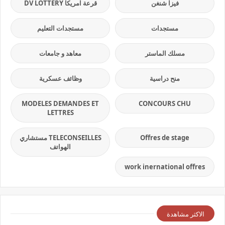
فيزا شنغن
قرعة امريكا DV LOTTERY
مستجدات
مستجدات التعليم
مسلك الماستر
معاهد و جامعات
منح دراسية
وظائف عسكرية
MODELES DEMANDES ET
CONCOURS CHU
LETTRES
Offres de stage
TELECONSEILLES مستشاري
الهواتف
work inernational offres
الاكثر مشاهدة