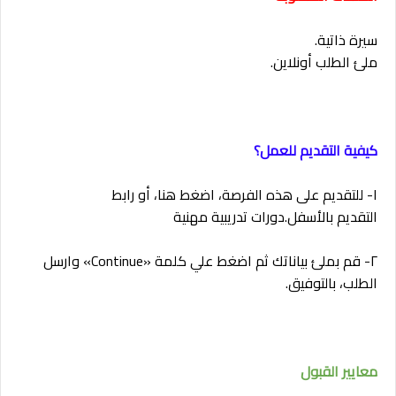
سيرة ذاتية.
ملئ الطلب أونلاين.
كيفية التقديم للعمل؟
١- للتقديم على هذه الفرصة، اضغط هنا، أو
رابط
التقديم
بالأسفل.دورات تدريبية مهنية
٢- قم بملئ بياناتك ثم اضغط علي كلمة «Continue» وارسل
الطلب، بالتوفيق.
معايير القبول