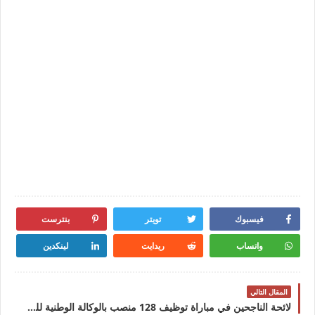
فيسبوك
تويتر
بنترست
واتساب
ريدايت
لينكدين
المقال التالي
لائحة الناجحين في مباراة توظيف 128 منصب بالوكالة الوطنية للسلامة الطرقية 2025