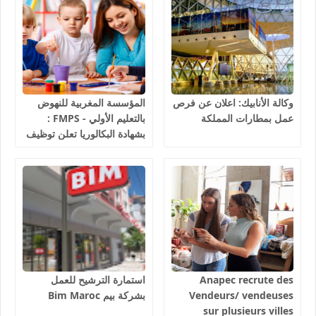
وكالة الأنابيك: اعلان عن فرص
المؤسسة المغربية للنهوض
عمل بمطارات المملكة
بالتعليم الأولي - FMPS :
بشهادة البكالوريا تعلن توظيف
مربيين ومربيات للتعليم الاولي
بمختلف جهات و أقاليم
المملكة 2026
Anapec recrute des
استمارة الترشيح للعمل
Vendeurs/ vendeuses
بشركة بيم Bim Maroc
sur plusieurs villes