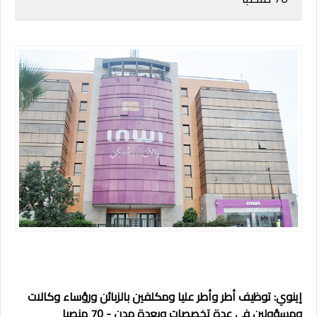
إينوي: توظيف أطر وأطر عليا ومكلفين بالزبائن ورؤساء وكالات
ومسؤولين في عدة تخصصات وبعدة مدن - 70 منصبا