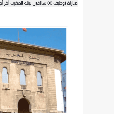
مباراة توظيف 08 سائقين ببنك المغرب آخر أجل هو 11 فبراير 2026