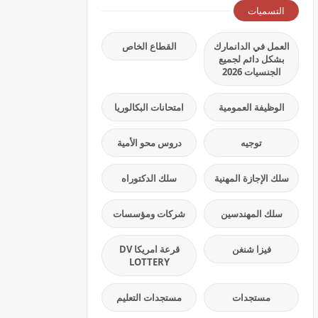
التسميات
العمل في الدانمارك
القطاع الخاص
بشكل دائم لجميع
الجنسيات 2026
الوظيفة العمومية
امتحانات البكالوريا
توجيه
دروس محو الأمية
سلك الإجازة المهنية
سلك الدكتوراه
سلك المهندسين
شركات ومؤسسات
فيزا شنغن
قرعة امريكا DV
LOTTERY
مستجدات
مستجدات التعليم