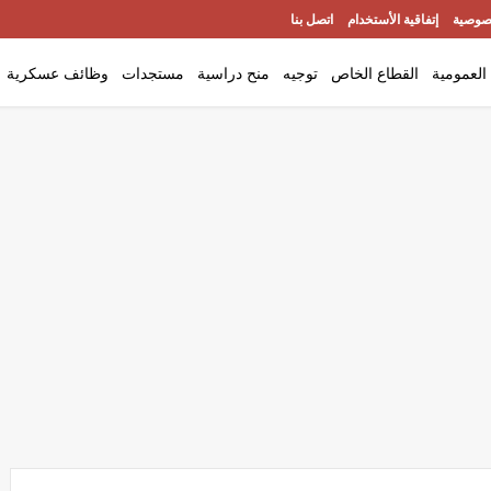
صوصية
إتفاقية الأستخدام
اتصل بنا
العمومية
القطاع الخاص
توجيه
منح دراسية
مستجدات
وظائف عسكرية