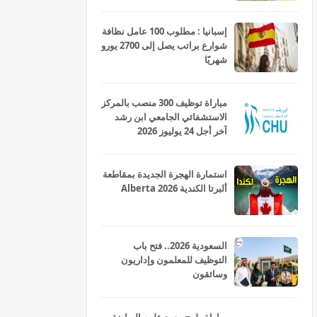
إسبانيا : مطلوب 100 عامل نظافة
شوارع براتب يصل إلى 2700 يورو
شهريًا
مباراة توظيف 300 منصب بالمركز
الاستشفائي الجامعي ابن رشد
آخر أجل 24 يوليوز 2026
استمارة الهجرة الجديدة بمقاطعة
ألبرتا الكندية Alberta 2026
السعودية 2026.. فتح باب
التوظيف للمعلمون وإداريون
وسائقون