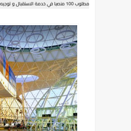
مطلوب 100 منصبا في خدمة الاستقبال و توجيه المسافرين بمطار مراكش المنارة