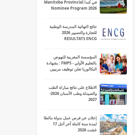
في كندا Manitoba Provincial
Nominee Program 2026
نتائج النهائية المدرسة الوطنية
للتجارة والتسيير 2026
RESULTATS ENCG
المؤسسة المغربية للنهوض
بالتعليم الأولي - FMPS : بشهادة
البكالوريا تعلن توظيف مربيين
ومربيات للتعليم الاولي بمختلف
جهات و أقاليم المملكة 2026
الاطلاع على نتائج مباراة الطب
والصيدلة وطب الأسنان 2026-
2027
إعلان عن فرص عمل بدولة مالطا
لمدة سنة كاملة آخر أجل 17
غشت 2026