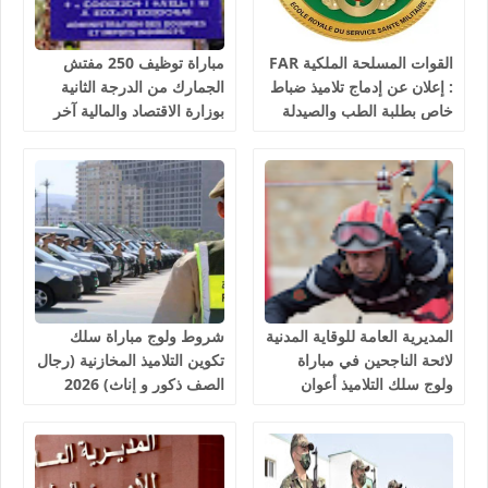
القوات المسلحة الملكية FAR
مباراة توظيف 250 مفتش
: إعلان عن إدماج تلاميذ ضباط
الجمارك من الدرجة الثانية
خاص بطلبة الطب والصيدلة
بوزارة الاقتصاد والمالية آخر
وطب الأسنان والبيطرة، آخر
أجل 10 غشت 2026
أجل هو 30 غشت 2026
المديرية العامة للوقاية المدنية
شروط ولوج مباراة سلك
لائحة الناجحين في مباراة
تكوين التلاميذ المخازنية (رجال
ولوج سلك التلاميذ أعوان
الصف ذكور و إناث) 2026
الإغاثة 1081 منصب 2026