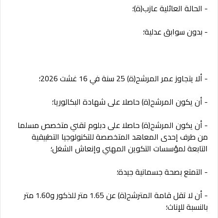
- الحالة العائلية عازب(ة)؛
- بدون سوابق عدلية؛
- ألا يتجاوز عمر المرشح(ة) 25 سنة في 16 غشت 2026؛
- أن يكون المرشح(ة) حاصلا على شهادة البكالوريا؛
- أن يكون المرشح(ة) حاصلا على دبلوم تقني متخصص مسلما
من طرف إحدى المعاهد المتخصصة للتكنولوجيا التطبيقية
التابعة لمؤسسات التكوين المهني وإنعاش الشغل؛
- التمتع بصحة جسمانية جيدة؛
- أن لا تقل قامة المترشح(ة) عن 1.65 متر للذكور و1.60 متر
بالنسبة للإناث؛