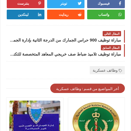
فيسبوك
تويتر
بنترست
واتساب
ريدايت
لينكدين
المقال التالي
مباراة توظيف 900 حراس الجمارك من الدرجة الثانية بإدارة الجمارك والضرائب غير المباشرة، آخر أجل هو 13 مارس 2026
المقال السابق
مباراة توظيف تلاميذ ضباط صف خريجي المعاهد المتخصصة للتكنولوجيا التطبيقية تقنيين متخصصين بالبحرية الملكية. آخر أجل هو 15 أبريل 2026
وظائف عسكرية
أخر المواضيع من قسم : وظائف عسكرية