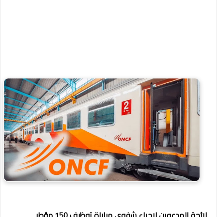
لائحة المدعوين لإجراء شفوي مباراة توظيف 150 مؤطر