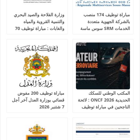
مباراة توظيف 174 منصب
وزارة الفلاحة والصيد البحري
بالشركة الجهوية متعددة
والتنمية القروية والمياه
الخدمات SRM سوس ماسة
والغابات : مباراة توظيف 70
آخر أجل 24 غشت 2026
تقني من الدرجة الثالثة آخر
أجل 19 غشت 2026
المكتب الوطني للسكك
مباراة توظيف 200 مفوض
الحديدية 2026 ONCF : لائحة
قضائي بوزارة العدل آخر أجل
الناجحين في مباراة توظيف
7 شتنبر 2026
25 عون شرطة السكك
الحديدية