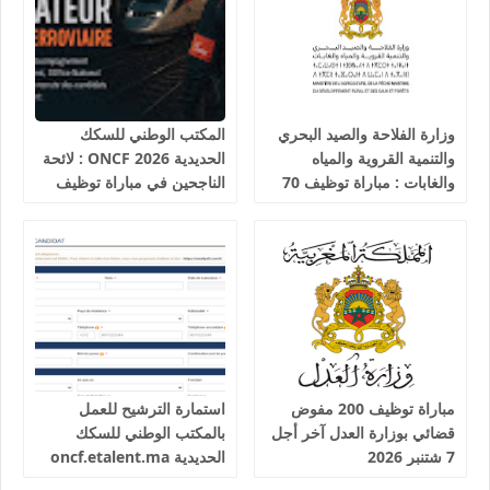
وزارة الفلاحة والصيد البحري
المكتب الوطني للسكك
والتنمية القروية والمياه
الحديدية 2026 ONCF : لائحة
والغابات : مباراة توظيف 70
الناجحين في مباراة توظيف
تقني من الدرجة الثالثة آخر
25 عون شرطة السكك
أجل 19 غشت 2026
الحديدية
مباراة توظيف 200 مفوض
استمارة الترشيح للعمل
قضائي بوزارة العدل آخر أجل
بالمكتب الوطني للسكك
7 شتنبر 2026
الحديدية oncf.etalent.ma