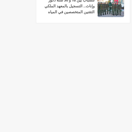
للشباب بين 18 و 30 سنة ذكور
وإناث.. التسجيل بالمعهد الملكي
التقنين المتخصصين في المياه
والغابات سلا 2026-2027