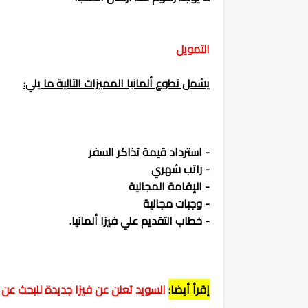
التمويل
يشمل تطوع ألمانيا المميزات التالية ما يلي:
- استرداد قيمة تذاكر السفر
- راتب شهري
- الإقامة المجانية
- وجبات مجانية
- خطاب التقديم علي فيزا ألمانيا.
إقرأ أيضا:
السويد تعلن عن فيزا جديدة للبحث عن عم