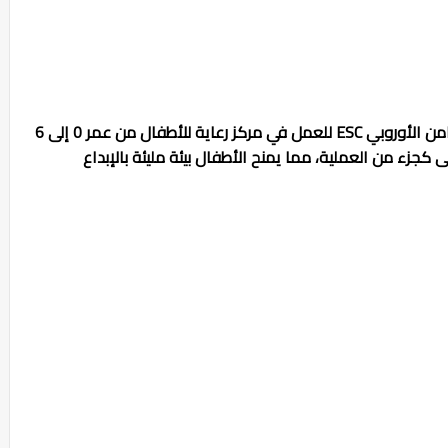
لدينا الآن فرصة تطوع مفتوحة ضمن برنامج التضامن الأوروبي ESC للعمل في مركز رعاية للأطفال من عمر 0 إلى 6
كجزء من العملية، مما يمنح الأطفال بيئة مليئة بالإبداع