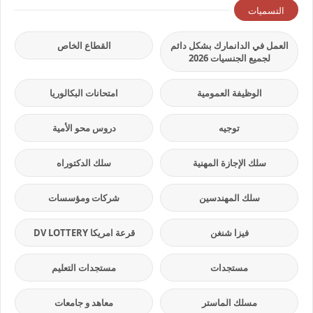
التسميات
العمل في الدانمارك بشكل دائم
القطاع الخاص
لجميع الجنسيات 2026
الوظيفة العمومية
امتحانات البكالوريا
توجيه
دروس محو الأمية
سلك الإجازة المهنية
سلك الدكتوراه
سلك المهندسين
شركات ومؤسسات
فيزا شنغن
قرعة امريكا DV LOTTERY
مستجدات
مستجدات التعليم
مسلك الماستر
معاهد و جامعات