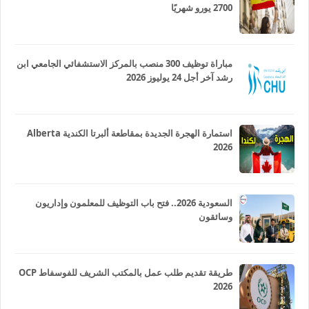
2700 يورو شهريًا
مباراة توظيف 300 منصب بالمركز الاستشفائي الجامعي ابن
رشد آخر أجل 24 يوليوز 2026
استمارة الهجرة الجديدة بمقاطعة ألبرتا الكندية Alberta
2026
السعودية 2026.. فتح باب التوظيف للمعلمون وإداريون
وسائقون
طريقة تقديم طلب عمل بالمكتب الشريف للفوسفاط OCP
2026