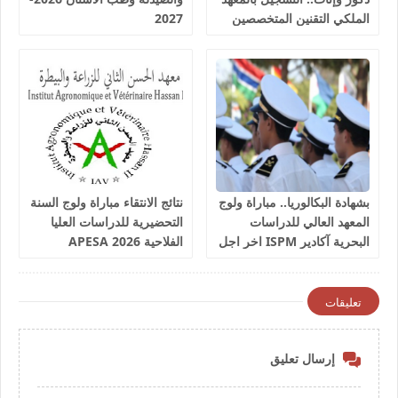
الملكي التقنين المتخصصين
2027
في المياه والغابات سلا 2026-
2027
بشهادة البكالوريا.. مباراة ولوج
نتائج الانتقاء مباراة ولوج السنة
المعهد العالي للدراسات
التحضيرية للدراسات العليا
البحرية آكادير ISPM اخر اجل
الفلاحية 2026 APESA
للترشيح 17 غشت 2026
تعليقات
إرسال تعليق