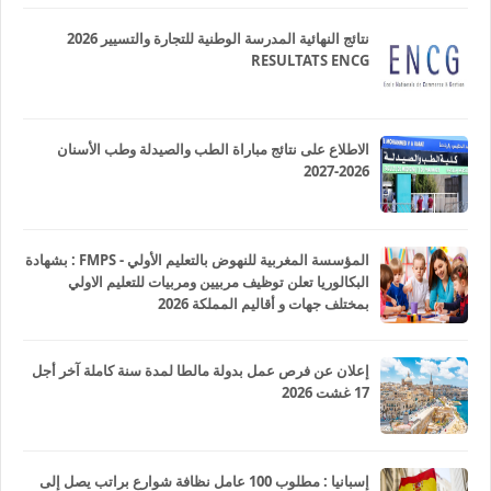
نتائج النهائية المدرسة الوطنية للتجارة والتسيير 2026
RESULTATS ENCG
الاطلاع على نتائج مباراة الطب والصيدلة وطب الأسنان
2026-2027
المؤسسة المغربية للنهوض بالتعليم الأولي - FMPS : بشهادة
البكالوريا تعلن توظيف مربيين ومربيات للتعليم الاولي
بمختلف جهات و أقاليم المملكة 2026
إعلان عن فرص عمل بدولة مالطا لمدة سنة كاملة آخر أجل
17 غشت 2026
إسبانيا : مطلوب 100 عامل نظافة شوارع براتب يصل إلى