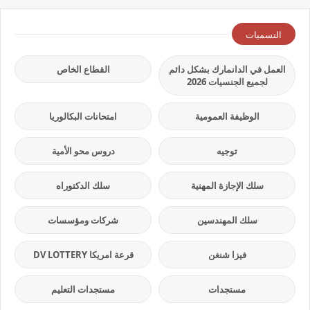
التسميات
العمل في الدانمارك بشكل دائم
القطاع الخاص
لجميع الجنسيات 2026
الوظيفة العمومية
امتحانات البكالوريا
توجيه
دروس محو الأمية
سلك الإجازة المهنية
سلك الدكتوراه
سلك المهندسين
شركات ومؤسسات
فيزا شنغن
قرعة امريكا DV LOTTERY
مستجدات
مستجدات التعليم