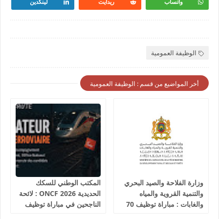
واتساب
ريدايت
لينكدين
الوظيفة العمومية
أخر المواضيع من قسم : الوظيفة العمومية
وزارة الفلاحة والصيد البحري
المكتب الوطني للسكك
والتنمية القروية والمياه
الحديدية 2026 ONCF : لائحة
والغابات : مباراة توظيف 70
الناجحين في مباراة توظيف
تقني من الدرجة الثالثة آخر
25 عون شرطة السكك