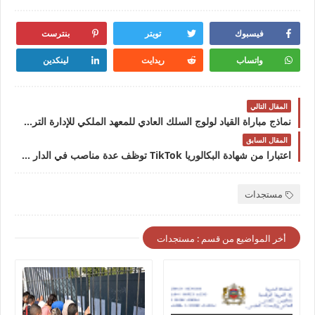
فيسبوك
تويتر
بنترست
واتساب
ريدايت
لينكدين
المقال التالي
نماذج مباراة القياد لولوج السلك العادي للمعهد الملكي للإدارة الترابية
المقال السابق
اعتبارا من شهادة البكالوريا TikTok توظف عدة مناصب في الدار البيضاء
مستجدات
أخر المواضيع من قسم : مستجدات