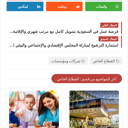
واتساب
ريدايت
لينكدين
المقال التالي
فرصة عمل في السعودية بتمويل كامل مع مرتب شهري والإقامة المجانية 2022
المقال السابق
استمارة الترشيح لمباراة المجلس الإقتصادي والإجتماعي والبيئي اخر اجل للترشيح 25 فبراير2022
القطاع الخاص
شركات ومؤسسات
أخر المواضيع من قسم : القطاع الخاص