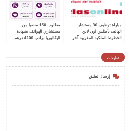
مباراة توظيف 30 مستشار
مطلوب 150 منصبا من
الهاتف بأطلس اون لاين
مستشاري الهواتف بشهادة
الخطوط الملكية المغربية آخر
البكالوريا براتب 4200 درهم
أجل 9 يوليوز 2026
شهريا
تعليقات
إرسال تعليق