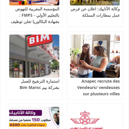
وكالة الأنابيك: اعلان عن فرص
المؤسسة المغربية للنهوض
عمل بمطارات المملكة
بالتعليم الأولي - FMPS :
بشهادة البكالوريا تعلن توظيف
مربيين ومربيات للتعليم الاولي
بمختلف جهات و أقاليم
المملكة 2026
Anapec recrute des
استمارة الترشيح للعمل
Vendeurs/ vendeuses
بشركة بيم Bim Maroc
sur plusieurs villes
salaires 3300 dhs.