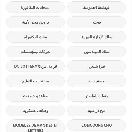
الوظيفة العمومية
امتحانات البكالوريا
توجيه
دروس محو الأمية
سلك الإجازة المهنية
سلك الدكتوراه
سلك المهندسين
شركات ومؤسسات
فيزا شنغن
قرعة امريكا DV LOTTERY
مستجدات
مستجدات التعليم
مسلك الماستر
معاهد و جامعات
منح دراسية
وظائف عسكرية
MODELES DEMANDES ET
CONCOURS CHU
LETTRES