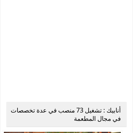
أنابيك : تشغيل 73 منصب في عدة تخصصات
في مجال المطعمة