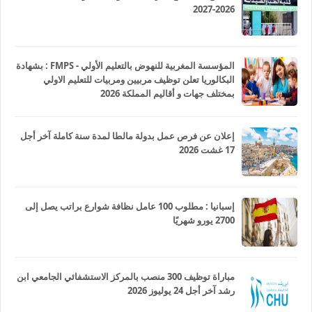
2026-2027
المؤسسة المغربية للنهوض بالتعليم الأولي - FMPS : بشهادة
البكالوريا تعلن توظيف مربيين ومربيات للتعليم الاولي
بمختلف جهات و أقاليم المملكة 2026
إعلان عن فرص عمل بدولة مالطا لمدة سنة كاملة آخر أجل
17 غشت 2026
إسبانيا : مطلوب 100 عامل نظافة شوارع براتب يصل إلى
2700 يورو شهريًا
مباراة توظيف 300 منصب بالمركز الاستشفائي الجامعي ابن
رشد آخر أجل 24 يوليوز 2026