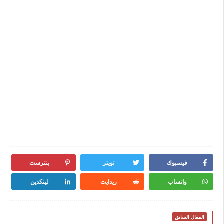
فيسبوك
تويتر
بنترست
واتساب
ريدايت
لينكدين
المقال السابق