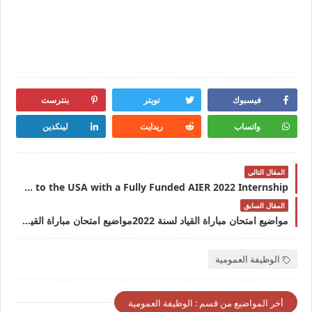
فيسبوك
تويتر
بنترست
واتساب
ريدايت
لينكدين
المقال التالي
UNITED STATES : Great Opportunity to Travel for free to the USA with a Fully Funded AIER 2022 Internship
المقال السابق
مواضيع امتحان مباراة القياد لسنة 2022مواضيع امتحان مباراة القياد لسنة 2022
الوظيفة العمومية
أخر المواضيع من قسم : الوظيفة العمومية