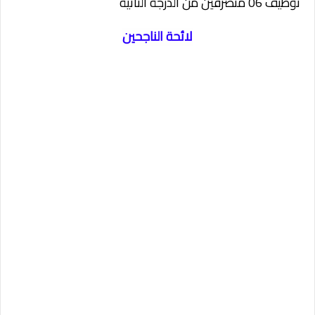
توظيف 06 متصرفين من الدرجة الثانية
لائحة الناجحين