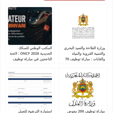
وزارة الفلاحة والصيد البحري
المكتب الوطني للسكك
والتنمية القروية والمياه
الحديدية 2026 ONCF : لائحة
والغابات : مباراة توظيف 70
الناجحين في مباراة توظيف
تقني من الدرجة الثالثة آخر
25 عون شرطة السكك
أجل 19 غشت 2026
الحديدية
مباراة توظيف 200 مفوض
استمارة الترشيح للعمل