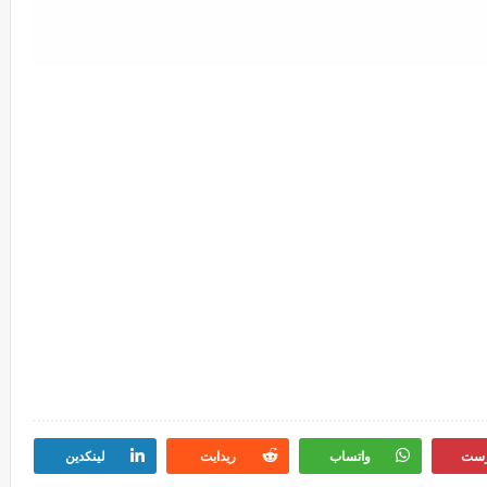
رست
واتساب
ريدايت
لينكدين