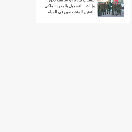
للشباب بين 18 و 30 سنة ذكور
وإناث.. التسجيل بالمعهد الملكي
التقنين المتخصصين في المياه
والغابات سلا 2026-2027