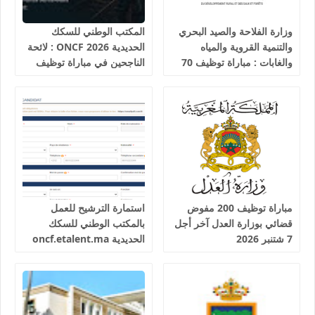
وزارة الفلاحة والصيد البحري
المكتب الوطني للسكك
والتنمية القروية والمياه
الحديدية 2026 ONCF : لائحة
والغابات : مباراة توظيف 70
الناجحين في مباراة توظيف
تقني من الدرجة الثالثة آخر
25 عون شرطة السكك
أجل 19 غشت 2026
الحديدية
مباراة توظيف 200 مفوض
استمارة الترشيح للعمل
قضائي بوزارة العدل آخر أجل
بالمكتب الوطني للسكك
7 شتنبر 2026
الحديدية oncf.etalent.ma