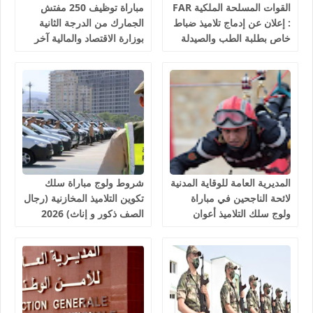
القوات المسلحة الملكية FAR
مباراة توظيف 250 مفتش
: إعلان عن إدماج تلاميذ ضباط
الجمارك من الدرجة الثانية
خاص بطلبة الطب والصيدلة
بوزارة الاقتصاد والمالية آخر
وطب الأسنان والبيطرة، آخر
أجل 10 غشت 2026
أجل هو 30 غشت 2026
المديرية العامة للوقاية المدنية
شروط ولوج مباراة سلك
لائحة الناجحين في مباراة
تكوين التلاميذ المخازنية (رجال
ولوج سلك التلاميذ أعوان
الصف ذكور و إناث) 2026
الإغاثة 1081 منصب 2026