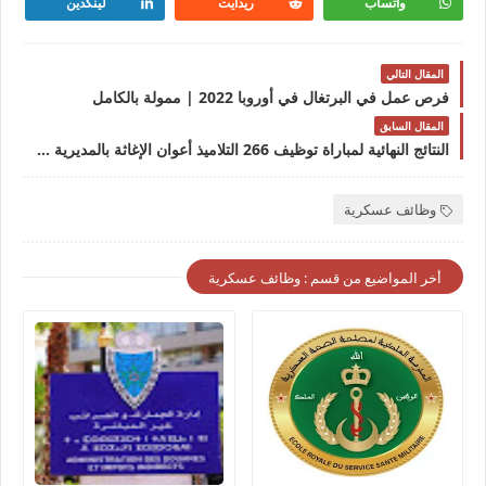
واتساب
ريدايت
لينكدين
المقال التالي
فرص عمل في البرتغال في أوروبا 2022 | ممولة بالكامل
المقال السابق
النتائج النهائية لمباراة توظيف 266 التلاميذ أعوان الإغاثة بالمديرية العامة للوقاية المدنيةالنتائج النهائية لمباراة توظيف 266 التلاميذ أعوان الإغاثة بالمديرية العامة للوقاية المدنية
وظائف عسكرية
أخر المواضيع من قسم : وظائف عسكرية