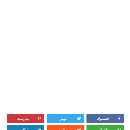
فيسبوك
تويتر
بنترست
واتساب
ريدايت
لينكدين