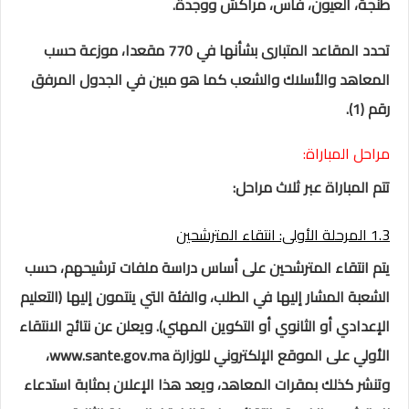
طنجة، العيون، فاس، مراكش ووجدة.
تحدد المقاعد المتبارى بشأنها في 770 مقعدا، موزعة حسب
المعاهد والأسلاك والشعب كما هو مبين في الجدول المرفق
رقم (1).
مراحل المباراة:
تتم المباراة عبر ثلاث مراحل:
1.3 المرحلة الأولى: انتقاء المترشحين
يتم انتقاء المترشحين على أساس دراسة ملفات ترشيحهم، حسب
الشعبة المشار إليها في الطلب، والفئة التي ينتمون إليها (التعليم
الإعدادي أو الثانوي أو التكوين المهني). ويعلن عن نتائج الانتقاء
الأولي على الموقع الإلكتروني للوزارة www.sante.gov.ma،
وتنشر كذلك بمقرات المعاهد، ويعد هذا الإعلان بمثابة استدعاء