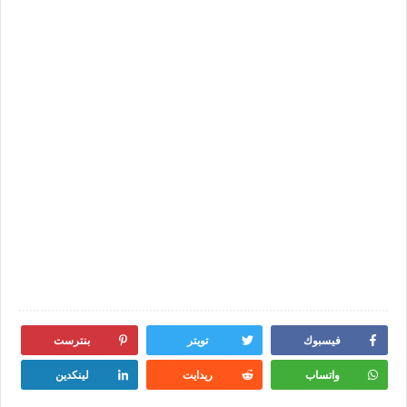
فيسبوك
تويتر
بنترست
واتساب
ريدايت
لينكدين