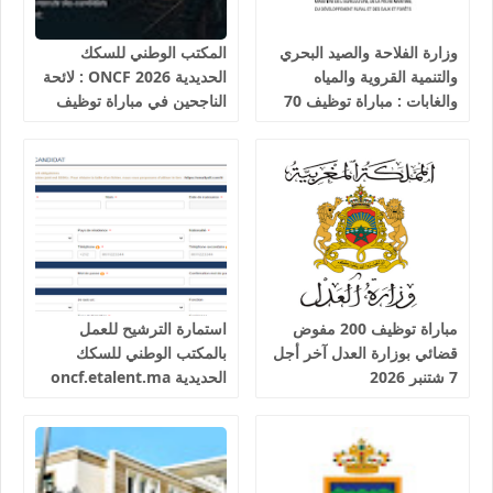
وزارة الفلاحة والصيد البحري
المكتب الوطني للسكك
والتنمية القروية والمياه
الحديدية 2026 ONCF : لائحة
والغابات : مباراة توظيف 70
الناجحين في مباراة توظيف
تقني من الدرجة الثالثة آخر
25 عون شرطة السكك
أجل 19 غشت 2026
الحديدية
مباراة توظيف 200 مفوض
استمارة الترشيح للعمل
قضائي بوزارة العدل آخر أجل
بالمكتب الوطني للسكك
7 شتنبر 2026
الحديدية oncf.etalent.ma