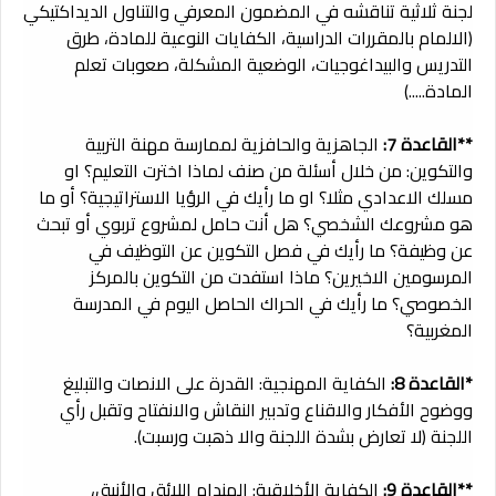
لجنة ثلاثية تناقشه في المضمون المعرفي والتناول الديداكتيكي
(الالمام بالمقررات الدراسية، الكفايات النوعية للمادة، طرق
التدريس والبيداغوجيات، الوضعية المشكلة، صعوبات تعلم
المادة.....)
**القاعدة 7:
الجاهزية والحافزية لممارسة مهنة التربية
والتكوين: من خلال أسئلة من صنف لماذا اخترت التعليم؟ او
مسلك الاعدادي مثلا؟ او ما رأيك في الرؤيا الاستراتيجية؟ أو ما
هو مشروعك الشخصي؟ هل أنت حامل لمشروع تربوي أو تبحث
عن وظيفة؟ ما رأيك في فصل التكوين عن التوظيف في
المرسومين الاخيرين؟ ماذا استفدت من التكوين بالمركز
الخصوصي؟ ما رأيك في الحراك الحاصل اليوم في المدرسة
المغربية؟
*القاعدة 8:
الكفاية المهنجية: القدرة على الانصات والتبليغ
ووضوح الأفكار والاقناع وتدبير النقاش والانفتاح وتقبل رأي
اللجنة (لا تعارض بشدة اللجنة والا ذهبت ورسبت).
**القاعدة 9:
الكفاية الأخلاقية: الهندام اللائق والأنيق،