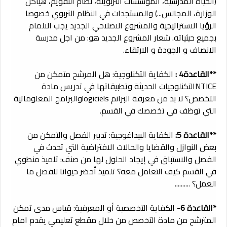
(الحياة المدرسية، المؤسسات التربويىة، نظام التقويم، هياكل
الوزارة، المجالس...) والمستجدات في النظام التربوي خصوصا
الرؤيا الاستراتيجية والمشروع الاصلاحي الجديد يجب الالمام
بجميع حيثياته. شعار المشروع الجديد هو: من اجل مدرسة
الانصاف و الجودة و الارتقاء.
**القاعدة4 :
الكفاية التكنلوجية: هل المرشح متمكن من
NTICEالتكنلوجيات الحديثة وتطبيقاتها في تدريس مادة
التخصص؟ لا بد من معرفة البرانم logicielsوالبرامج المعلوماتية
التي توظف في تخصصك في القسم.
**القاعدة 5:
الكفاية البيداغوجية: تدبير الفصل والتمكن من
بعض النوازل والقضايا والحالات الافتراضية التي تحدث في
الفصل والاستباق في إيجاد الحلول لها من صنف: تلميذ منطوي
في القسم كيف التعامل معه؟ تلميذ أحضر حيوانا للفصل ما
العمل؟ ..........
*القاعدة 6-
الكفاية التخصصية أو المعرفية: قياس مدى تمكن
المترشح من مادة التخصص من خلال مقطع تعليمي يقدم امام