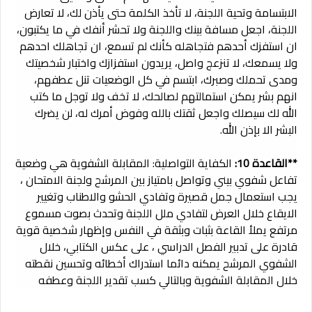
الابتسامة وتحية اللجنة، لا تأخذ الكلمة حتى يأذن لك، لا تعارض
اللجنة، اجعل مسافة بينك واللجنة ولا تحشر أنفك في ما يكتبون،
ان استفزك أحدهم فتجاهله كأنك لم تسمع، ان تجاهلك احدهم
ولا يسمعك، لا تنزعج واصل، يريدون استفزازك واختبار شخصيتك
ومدى تحملك وصبرك، ابتسم في كل الوضعيات تنل عطفهم،
انهم بشر يمكن استمالتهم لصالحك، لا تخف ولا توجل ما كتب
الله لك سيصلك واجعل ثقتك بالله وفوض أمرك له، لن يضرك
البشر الا بإذن الله.
**القاعدة 10:
الكفاية التواصلية: المقابلة الشفوية هي وضعية
تفاعل شفوي بيني وتواصل بامتياز بين المرشح ولجنة الامتحان ،
يجب استعمال جمل قصيرة وتفادي الحشو والاطناب وتغيير
الايقاع خلال العرض لتفادي ملل اللجنة وتحدث بصوت مسموع
مرتفع يملأ القاعة بثبات وبثقة في النفس وإظهار شخصية قوية
قادرة على تدبير الفصل الدراسي ، على عكس الكتابي، خلال
الشفوي المرشح يمكنه دائما استدراك أخطائه وتحسين نقطته
خلال المقابلة الشفوية وبالتالي كسب تقدير اللجنة وعطفه