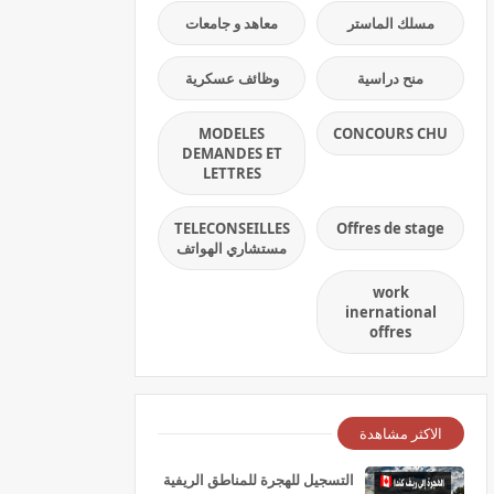
مسلك الماستر
معاهد و جامعات
منح دراسية
وظائف عسكرية
MODELES
CONCOURS CHU
DEMANDES ET
LETTRES
TELECONSEILLES
Offres de stage
مستشاري الهواتف
work
inernational
offres
الاكثر مشاهدة
التسجيل للهجرة للمناطق الريفية