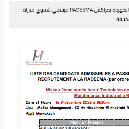
الوكالة المستقلة الجماعية لتوزيع الماء والكهرباء بمراكش RADEEMA مرشحي شفوي مباراة