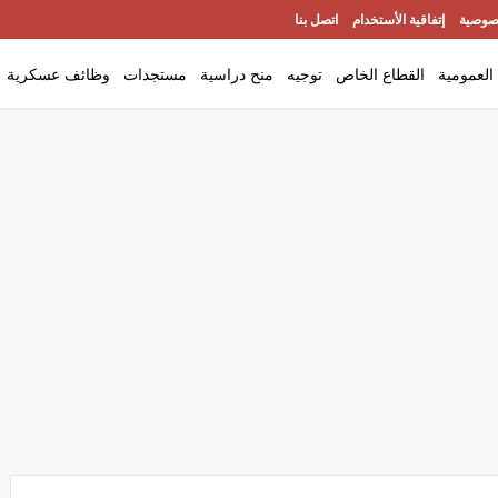
صوصية
إتفاقية الأستخدام
اتصل بنا
العمومية
القطاع الخاص
توجيه
منح دراسية
مستجدات
وظائف عسكرية