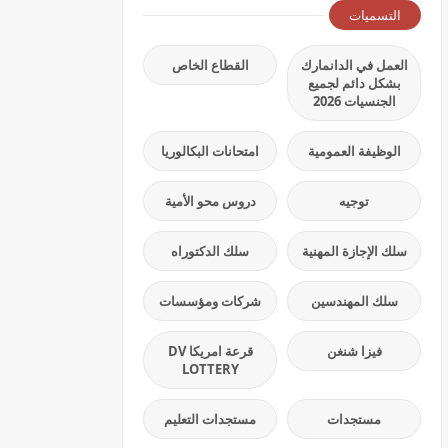
التسميات
العمل في الدانمارك
القطاع الخاص
بشكل دائم لجميع
الجنسيات 2026
الوظيفة العمومية
امتحانات البكالوريا
توجيه
دروس محو الأمية
سلك الإجازة المهنية
سلك الدكتوراه
سلك المهندسين
شركات ومؤسسات
فيزا شنغن
قرعة امريكا DV
LOTTERY
مستجدات
مستجدات التعليم