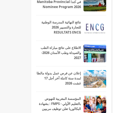
في كندا Manitoba Provincial
Nominee Program 2026
نتائج النهائية المدرسة الوطنية
للتجارة والتسيير 2026
RESULTATS ENCG
الاطلاع على نتائج مباراة الطب
والصيدلة وطب الأسنان 2026-
2027
إعلان عن فرص عمل بدولة مالطا
لمدة سنة كاملة آخر أجل 17
غشت 2026
المؤسسة المغربية للنهوض
بالتعليم الأولي - FMPS : بشهادة
البكالوريا تعلن توظيف مربيين