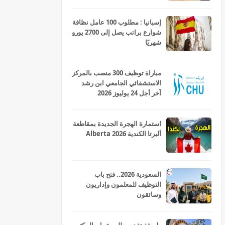
ومربيات للتعليم الاولي بمختلف
جهات و أقاليم المملكة 2026
إسبانيا : مطلوب 100 عامل نظافة
شوارع براتب يصل إلى 2700 يورو
شهريًا
مباراة توظيف 300 منصب بالمركز
الاستشفائي الجامعي ابن رشد
آخر أجل 24 يوليوز 2026
استمارة الهجرة الجديدة بمقاطعة
ألبرتا الكندية Alberta 2026
السعودية 2026.. فتح باب
التوظيف للمعلمون وإداريون
وسائقون