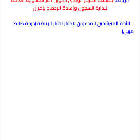
الرياضة
بملحقة المركز الوطني لتكوين أطر المندوبية العامة
لإدارة السجون وإعادة الإدماج بإفران
-
لائحة المترشحين المدعوين لاجتياز اختبار الرياضة (درجة ضابط
مربي)