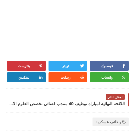
فيسبوك
تويتر
بنترست
واتساب
ريدايت
لينكدين
المقال التالي
اللائحة النهائية لمباراة توظيف 40 منتدب قضائي تخصص العلوم الاقتصادية أو التدبيرية ليوم 22 يناير 2023
وظائف عسكرية