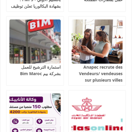
بشهادة البكالوريا تعلن توظيف
مربيين ومربيات للتعليم الاولي
بمختلف جهات و أقاليم
المملكة 2026
Anapec recrute des
استمارة الترشيح للعمل
Vendeurs/ vendeuses
بشركة بيم Bim Maroc
sur plusieurs villes
salaires 3300 dhs.