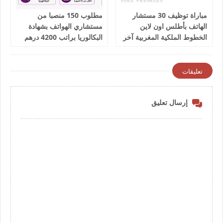
مباراة توظيف 30 مستشار
مطلوب 150 منصبا من
الهاتف بأطلس اون لاين
مستشاري الهواتف بشهادة
الخطوط الملكية المغربية آخر
البكالوريا براتب 4200 درهم
أجل 9 يوليوز 2026
شهريا
تعليقات
إرسال تعليق