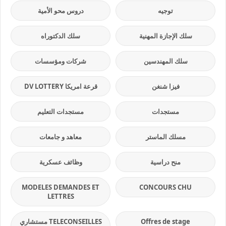
توجيه
دروس محو الأمية
سلك الإجازة المهنية
سلك الدكتوراه
سلك المهندسين
شركات ومؤسسات
فيزا شنغن
قرعة امريكا DV LOTTERY
مستجدات
مستجدات التعليم
مسلك الماستر
معاهد و جامعات
منح دراسية
وظائف عسكرية
MODELES DEMANDES ET
CONCOURS CHU
LETTRES
Offres de stage
TELECONSEILLES مستشاري