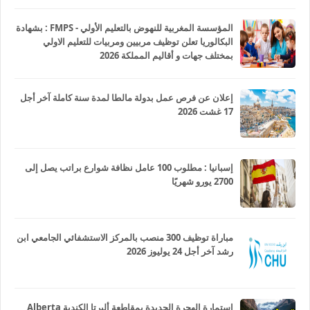
المؤسسة المغربية للنهوض بالتعليم الأولي - FMPS : بشهادة
البكالوريا تعلن توظيف مربيين ومربيات للتعليم الاولي
بمختلف جهات و أقاليم المملكة 2026
إعلان عن فرص عمل بدولة مالطا لمدة سنة كاملة آخر أجل
17 غشت 2026
إسبانيا : مطلوب 100 عامل نظافة شوارع براتب يصل إلى
2700 يورو شهريًا
مباراة توظيف 300 منصب بالمركز الاستشفائي الجامعي ابن
رشد آخر أجل 24 يوليوز 2026
استمارة الهجرة الجديدة بمقاطعة ألبرتا الكندية Alberta