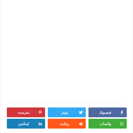
فيسبوك
تويتر
بنترست
واتساب
ريدايت
لينكدين