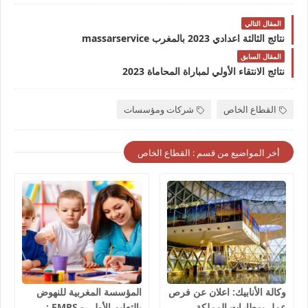
المقال التالي
نتائج الثالثة اعدادي 2023 بالمغرب massarservice
المقال السابق
نتائج الانتقاء الأولي لمباراة المحاماة 2023
القطاع الخاص
شركات ومؤسسات
أخر المواضيع من قسم : القطاع الخاص
وكالة الأنابيك: اعلان عن فرص
المؤسسة المغربية للنهوض
عمل بمطارات المملكة
بالتعليم الأولي - FMPS :