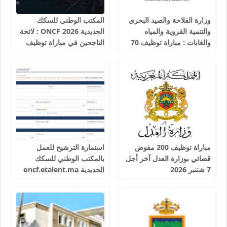
وزارة الفلاحة والصيد البحري
المكتب الوطني للسكك
والتنمية القروية والمياه
الحديدية 2026 ONCF : لائحة
والغابات : مباراة توظيف 70
الناجحين في مباراة توظيف
تقني من الدرجة الثالثة آخر
25 عون شرطة السكك
أجل 19 غشت 2026
الحديدية
مباراة توظيف 200 مفوض
استمارة الترشيح للعمل
قضائي بوزارة العدل آخر أجل
بالمكتب الوطني للسكك
7 شتنبر 2026
الحديدية oncf.etalent.ma