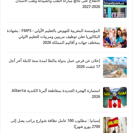
الاطلاع على نتائج مباراة الطب والصيدلة وطب الأسنان
2026-2027
المؤسسة المغربية للنهوض بالتعليم الأولي - FMPS : بشهادة
البكالوريا تعلن توظيف مربيين ومربيات للتعليم الاولي
بمختلف جهات و أقاليم المملكة 2026
إعلان عن فرص عمل بدولة مالطا لمدة سنة كاملة آخر أجل
17 غشت 2026
استمارة الهجرة الجديدة بمقاطعة ألبرتا الكندية Alberta
2026
إسبانيا : مطلوب 100 عامل نظافة شوارع براتب يصل إلى
2700 يورو شهريًا